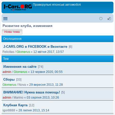
Праворульні японські автомобілі
Развитие клуба, изменения
Нова тема
Оголошення
J-CARS.ORG в FACEBOOK и Вконтакте
[6]
Felicitas
/
Glomerus
«
12 квітня 2017, 13:57
Тем
Изменения на сайте
[74]
admin
/
Glomerus
«
13 червня 2020, 00:55
Сборы
[33]
Glomerus
/
Nova
«
29 вересня 2013, 11:28
ВНИМАНИЕ! Нужна ваша помощь!
[5]
admin
/
Marino
«
03 серпня 2013, 10:26
Клубная Карта
[12]
igor8888
«
28 липня 2013, 15:14