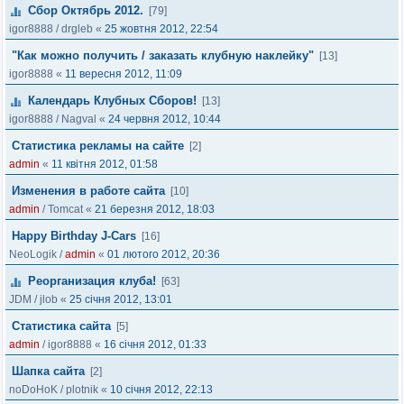
Сбор Октябрь 2012.
[79]
igor8888
/
drgleb
«
25 жовтня 2012, 22:54
"Как можно получить / заказать клубную наклейку"
[13]
igor8888
«
11 вересня 2012, 11:09
Календарь Клубных Сборов!
[13]
igor8888
/
Nagval
«
24 червня 2012, 10:44
Статистика рекламы на сайте
[2]
admin
«
11 квітня 2012, 01:58
Изменения в работе сайта
[10]
admin
/
Tomcat
«
21 березня 2012, 18:03
Happy Birthday J-Cars
[16]
NeoLogik
/
admin
«
01 лютого 2012, 20:36
Реорганизация клуба!
[63]
JDM
/
jlob
«
25 січня 2012, 13:01
Статистика сайта
[5]
admin
/
igor8888
«
16 січня 2012, 01:33
Шапка сайта
[2]
noDoHoK
/
plotnik
«
10 січня 2012, 22:13