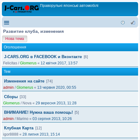
Праворульні японські автомобілі
Развитие клуба, изменения
Нова тема
Оголошення
J-CARS.ORG в FACEBOOK и Вконтакте
[6]
Felicitas
/
Glomerus
«
12 квітня 2017, 13:57
Тем
Изменения на сайте
[74]
admin
/
Glomerus
«
13 червня 2020, 00:55
Сборы
[33]
Glomerus
/
Nova
«
29 вересня 2013, 11:28
ВНИМАНИЕ! Нужна ваша помощь!
[5]
admin
/
Marino
«
03 серпня 2013, 10:26
Клубная Карта
[12]
igor8888
«
28 липня 2013, 15:14