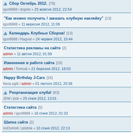
Сбор Октябрь 2012.
[79]
igor8888
/
drgleb
«
25 жовтня 2012, 22:54
"Как можно получить / заказать клубную наклейку"
[13]
igor8888
«
11 вересня 2012, 11:09
Календарь Клубных Сборов!
[13]
igor8888
/
Nagval
«
24 червня 2012, 10:44
Статистика рекламы на сайте
[2]
admin
«
11 квітня 2012, 01:58
Изменения в работе сайта
[10]
admin
/
Tomcat
«
21 березня 2012, 18:03
Happy Birthday J-Cars
[16]
NeoLogik
/
admin
«
01 лютого 2012, 20:36
Реорганизация клуба!
[63]
JDM
/
jlob
«
25 січня 2012, 13:01
Статистика сайта
[5]
admin
/
igor8888
«
16 січня 2012, 01:33
Шапка сайта
[2]
noDoHoK
/
plotnik
«
10 січня 2012, 22:13