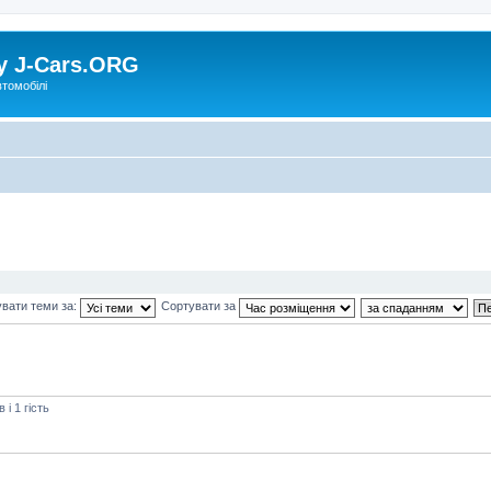
у J-Cars.ORG
втомобілі
вати теми за:
Сортувати за
і 1 гість