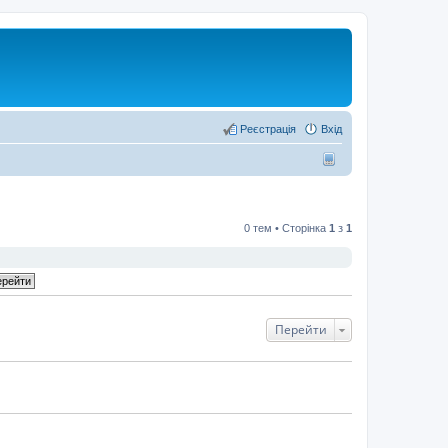
Реєстрація
Вхід
0 тем • Сторінка
1
з
1
Перейти