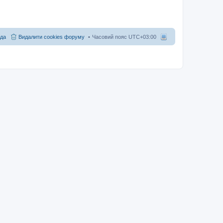
да
Видалити cookies форуму
Часовий пояс
UTC+03:00