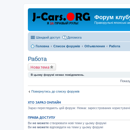
Форум клуб
Праворульні японські а
Швидкий доступ
Допомога
Головна
Список форумів
Объявления
Работа
Работа
Нова тема
В цьому форумі немає повідомлень.
Показу
Повернутись до списку форумів
ХТО ЗАРАЗ ОНЛАЙН
Зараз переглядають цей форум: Немає зареєстрованих користувачів 
ПРАВА ДОСТУПУ
Ви
не можете
створювати нові теми у цьому форумі
Ви
не можете
відповідати на теми у цьому форумі