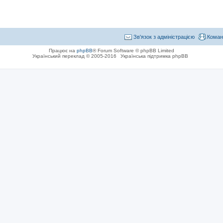
Зв'язок з адміністрацією
Коман
Працює на
phpBB
® Forum Software © phpBB Limited
Український переклад © 2005-2016
Українська підтримка phpBB