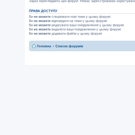
Зараз переглядають цей форум: Немає зареєстрованих користувачів 
ПРАВА ДОСТУПУ
Ви
не можете
створювати нові теми у цьому форумі
Ви
не можете
відповідати на теми у цьому форумі
Ви
не можете
редагувати ваші повідомлення у цьому форумі
Ви
не можете
видаляти ваші повідомлення у цьому форумі
Ви
не можете
додавати файли у цьому форумі
Головна
Список форумів