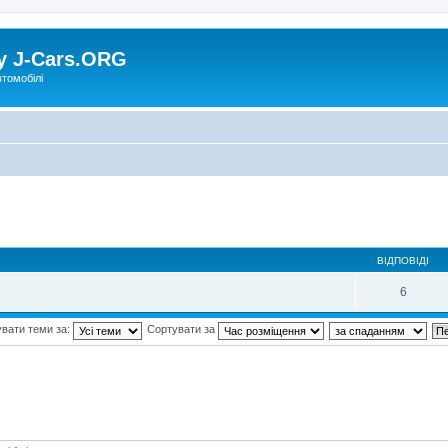
у J-Cars.ORG
втомобілі
ВІДПОВІДІ
6
вати теми за:
Сортувати за