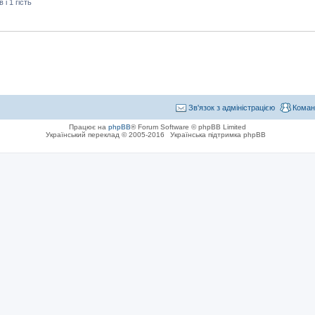
і 1 гість
Зв'язок з адміністрацією
Коман
Працює на
phpBB
® Forum Software © phpBB Limited
Український переклад © 2005-2016
Українська підтримка phpBB