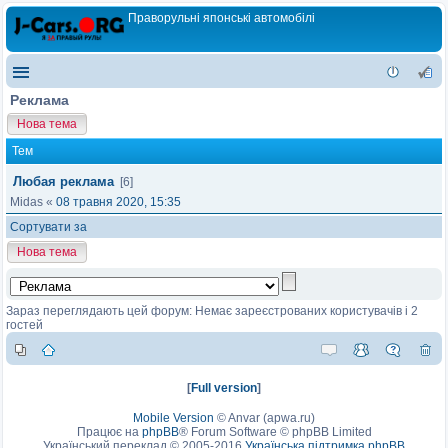
Праворульні японські автомобілі
Реклама
Нова тема
Тем
Любая реклама
[6]
Midas
«
08 травня 2020, 15:35
Сортувати за
Нова тема
Зараз переглядають цей форум: Немає зареєстрованих користувачів і 2
гостей
[
Full version
]
Mobile Version
©
Anvar (apwa.ru)
Працює на
phpBB
® Forum Software © phpBB Limited
Український переклад © 2005-2016
Українська підтримка phpBB