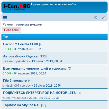
Праворульні японські автомобілі
Ремонт своими руками
Нова тема
Тем
Насос ГУ Corolla CE80
[2]
СЛОН
«
30 травня 2019, 11:56
Авторазборки Одессы
[133]
Евгений
/
yakudzza
«
19 лютого 2019, 00:54
Вымачивание уплотнителей в керосине
[9]
СЛОН
«
04 вересня 2018, 00:14
Гбо-2 томасето
[4]
kindspirit007
/
sergey
«
15 січня 2018, 19:54
ПОДЕЛИТЕСЬ ЛИТЕРАТУРОЙ НА МОТОР 13T-U
[7]
vadekt
/
yakudzza
«
22 лютого 2017, 12:39
Тормоза на Skyline R31
[15]