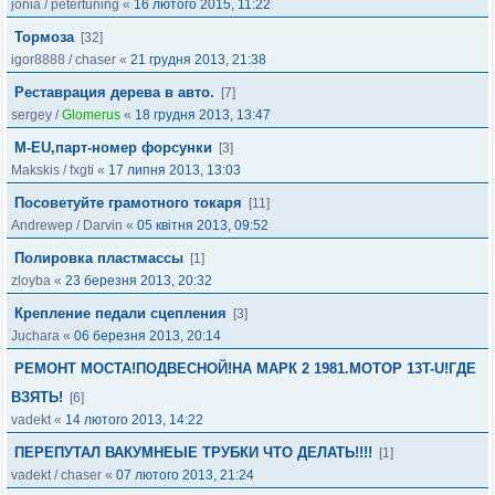
jonia
/
petertuning
«
16 лютого 2015, 11:22
Тормоза
[32]
igor8888
/
chaser
«
21 грудня 2013, 21:38
Реставрация дерева в авто.
[7]
sergey
/
Glomerus
«
18 грудня 2013, 13:47
M-EU,парт-номер форсунки
[3]
Makskis
/
fxgti
«
17 липня 2013, 13:03
Посоветуйте грамотного токаря
[11]
Andrewep
/
Darvin
«
05 квітня 2013, 09:52
Полировка пластмассы
[1]
zloyba
«
23 березня 2013, 20:32
Крепление педали сцепления
[3]
Juchara
«
06 березня 2013, 20:14
РЕМОНТ МОСТА!ПОДВЕСНОЙ!НА МАРК 2 1981.МОТОР 13T-U!ГДЕ
ВЗЯТЬ!
[6]
vadekt
«
14 лютого 2013, 14:22
ПЕРЕПУТАЛ ВАКУМНЕЫЕ ТРУБКИ ЧТО ДЕЛАТЬ!!!!
[1]
vadekt
/
chaser
«
07 лютого 2013, 21:24