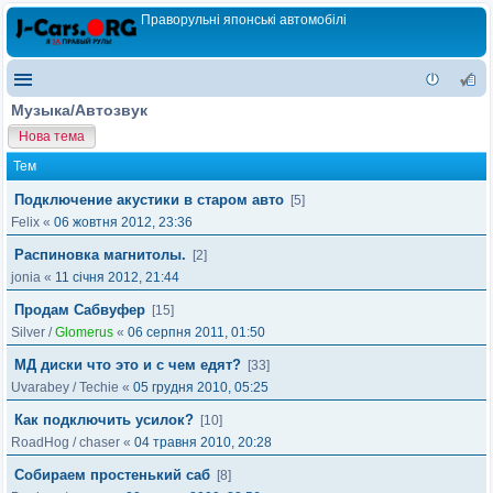
Праворульні японські автомобілі
Музыка/Автозвук
Нова тема
Тем
Подключение акустики в старом авто
[5]
Felix
«
06 жовтня 2012, 23:36
Распиновка магнитолы.
[2]
jonia
«
11 січня 2012, 21:44
Продам Сабвуфер
[15]
Silver
/
Glomerus
«
06 серпня 2011, 01:50
МД диски что это и с чем едят?
[33]
Uvarabey
/
Techie
«
05 грудня 2010, 05:25
Как подключить усилок?
[10]
RoadHog
/
chaser
«
04 травня 2010, 20:28
Собираем простенький саб
[8]