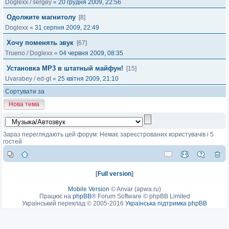
Doglexx
/
sergey
«
20 грудня 2009, 22:56
Одолжите магнитолу
[8]
Doglexx
«
31 серпня 2009, 22:49
Хочу поменять звук
[67]
Trueno
/
Doglexx
«
04 червня 2009, 08:35
Установка MP3 в штатный майфун!
[15]
Uvarabey
/
ed-gt
«
25 квітня 2009, 21:10
Сортувати за
Нова тема
Зараз переглядають цей форум: Немає зареєстрованих користувачів і 5
гостей
[
Full version
]
Mobile Version
©
Anvar (apwa.ru)
Працює на
phpBB
® Forum Software © phpBB Limited
Український переклад © 2005-2016
Українська підтримка phpBB