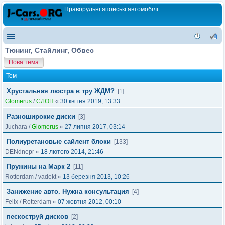
Праворульні японські автомобілі
Тюнинг, Стайлинг, Обвес
Нова тема
Тем
Хрустальная люстра в тру ЖДМ?
[1]
Glomerus
/
СЛОН
«
30 квітня 2019, 13:33
Разноширокие диски
[3]
Juchara
/
Glomerus
«
27 липня 2017, 03:14
Полиуретановые сайлент блоки
[133]
DENdnepr
«
18 лютого 2014, 21:46
Пружины на Марк 2
[11]
Rotterdam
/
vadekt
«
13 березня 2013, 10:26
Занижение авто. Нужна консультация
[4]
Felix
/
Rotterdam
«
07 жовтня 2012, 00:10
пескоструй дисков
[2]