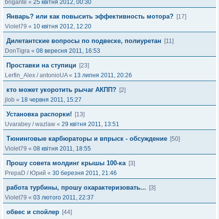
brigante
«
25 квітня 2012, 00:30
Январь? или как повысить эффективность мотора?
[17]
Violet79
«
10 квітня 2012, 12:20
Дилетантские вопросы по подвеске, полиуретан
[11]
DonTigra
«
08 вересня 2011, 16:53
Проставки на ступици
[23]
Lerfin_Alex
/
antonioUA
«
13 липня 2011, 20:26
кто может укоротить рычаг АКПП?
[2]
jlob
«
18 червня 2011, 15:27
Установка распорки!
[13]
Uvarabey
/
wazlaw
«
29 квітня 2011, 13:51
Тюнинговые карбюраторы и впрыск - обсуждение
[50]
Violet79
«
08 квітня 2011, 18:55
Прошу совета молдинг крышы 100-ка
[3]
PrepaD
/
Юрий
«
30 березня 2011, 21:46
работа турбины, прошу охарактеризовать...
[3]
Violet79
«
03 лютого 2011, 22:37
обвес и спойлер
[44]