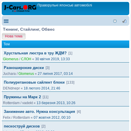
Праворульні японські автомобілі
Тюнинг, Стайлинг, Обвес
Нова тема
Тем
Хрустальная люстра в тру ЖДМ?
[1]
Glomerus
/
СЛОН
«
30 квітня 2019, 13:33
Разноширокие диски
[3]
Juchara
/
Glomerus
«
27 липня 2017, 03:14
Полиуретановые сайлент блоки
[133]
DENdnepr
«
18 лютого 2014, 21:46
Пружины на Марк 2
[11]
Rotterdam
/
vadekt
«
13 березня 2013, 10:26
Занижение авто. Нужна консультация
[4]
Felix
/
Rotterdam
«
07 жовтня 2012, 00:10
пескоструй дисков
[2]