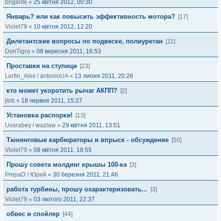
brigante
«
25 квітня 2012, 00:30
Январь? или как повысить эффективность мотора?
[17]
Violet79
«
10 квітня 2012, 12:20
Дилетантские вопросы по подвеске, полиуретан
[11]
DonTigra
«
08 вересня 2011, 16:53
Проставки на ступици
[23]
Lerfin_Alex
/
antonioUA
«
13 липня 2011, 20:26
кто может укоротить рычаг АКПП?
[2]
jlob
«
18 червня 2011, 15:27
Установка распорки!
[13]
Uvarabey
/
wazlaw
«
29 квітня 2011, 13:51
Тюнинговые карбюраторы и впрыск - обсуждение
[50]
Violet79
«
08 квітня 2011, 18:55
Прошу совета молдинг крышы 100-ка
[3]
PrepaD
/
Юрий
«
30 березня 2011, 21:46
работа турбины, прошу охарактеризовать...
[3]
Violet79
«
03 лютого 2011, 22:37
обвес и спойлер
[44]