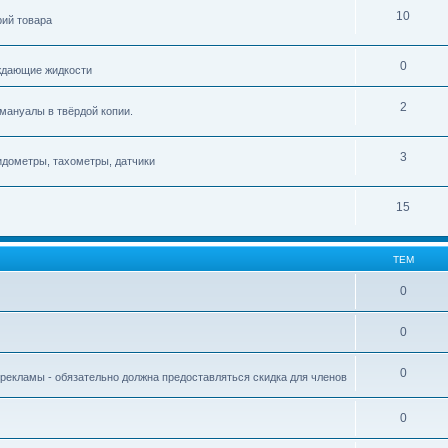
10
рий товара
0
ждающие жидкости
2
мануалы в твёрдой копии.
3
идометры, тахометры, датчики
15
ТЕМ
0
0
0
рекламы - обязательно должна предоставляться скидка для членов
0