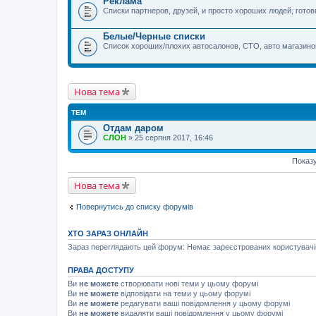
Реклама
Списки партнеров, друзей, и просто хороших людей, гот
Белые/Черные списки
Список хороших/плохих автосалонов, СТО, авто магазинов
Нова тема
ТЕМ
Отдам даром
СЛОН
» 25 серпня 2017, 16:46
Показу
Нова тема
Повернутись до списку форумів
ХТО ЗАРАЗ ОНЛАЙН
Зараз переглядають цей форум: Немає зареєстрованих користувачів 
ПРАВА ДОСТУПУ
Ви
не можете
створювати нові теми у цьому форумі
Ви
не можете
відповідати на теми у цьому форумі
Ви
не можете
редагувати ваші повідомлення у цьому форумі
Ви
не можете
видаляти ваші повідомлення у цьому форумі