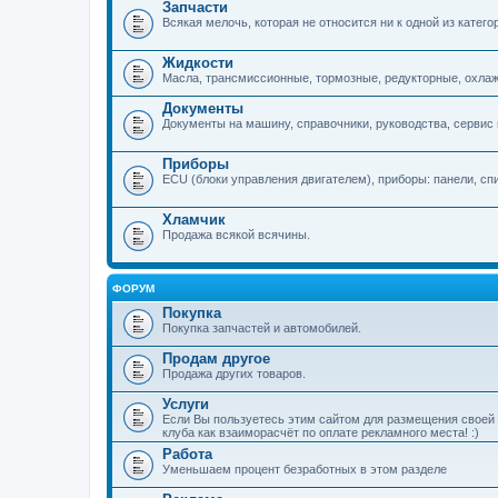
Запчасти
Всякая мелочь, которая не относится ни к одной из катего
Жидкости
Масла, трансмиссионные, тормозные, редукторные, охла
Документы
Документы на машину, справочники, руководства, сервис 
Приборы
ECU (блоки управления двигателем), приборы: панели, сп
Хламчик
Продажа всякой всячины.
ФОРУМ
Покупка
Покупка запчастей и автомобилей.
Продам другое
Продажа других товаров.
Услуги
Если Вы пользуетесь этим сайтом для размещения своей 
клуба как взаиморасчёт по оплате рекламного места! :)
Работа
Уменьшаем процент безработных в этом разделе