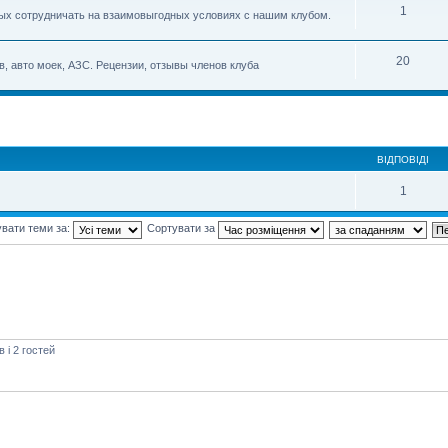
1
овых сотрудничать на взаимовыгодных условиях с нашим клубом.
20
, авто моек, АЗС. Рецензии, отзывы членов клуба
ВІДПОВІДІ
1
вати теми за:
Сортувати за
і 2 гостей