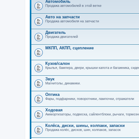
Автомобиль
Продажа автомобилей в этой ветке
Авто на запчасти
Продажа автомобиля на запчасти
Двигатель
Продажа двигателей
МКПП, АКПП, сцепление
Кузов/салон
Крылья, бампера, двери, крышки капота и багажника, сиден
Звук
Магнитолы, динамики.
Оптика
Фары, подфарники, поворотники, лампочки, отражатели
Ходовая
Аммортизаторы, подвеска, сайлентблоки, рычаги, тормозны
Колёса, диски, шины, колпаки, запаски
Продажа колёс, дисков, шин, колпаков, запасок