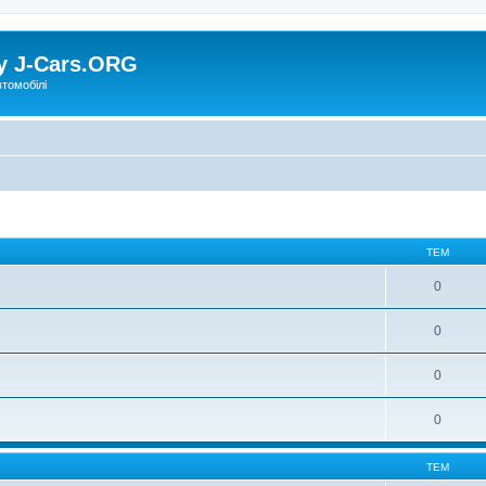
у J-Cars.ORG
втомобілі
ТЕМ
0
0
0
0
ТЕМ