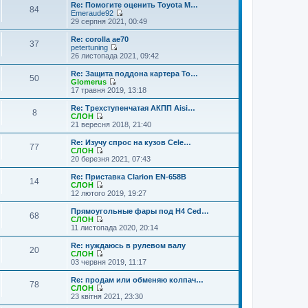
Re: Помогите оценить Toyota M…
84
Emeraude92
П
29 серпня 2021, 00:49
е
р
Re: corolla ae70
37
е
petertuning
г
П
26 листопада 2021, 09:42
л
е
я
р
Re: Защита поддона картера To…
50
н
е
Glomerus
у
г
П
17 травня 2019, 13:18
т
л
е
и
я
р
Re: Трехступенчатая АКПП Aisi…
о
8
н
е
СЛОН
с
у
г
П
21 вересня 2018, 21:40
т
т
л
е
а
и
я
р
Re: Изучу спрос на кузов Cele…
н
о
77
н
е
СЛОН
н
с
у
г
П
20 березня 2021, 07:43
є
т
т
л
е
п
а
и
я
р
Re: Приставка Clarion EN-658B
о
н
о
14
н
е
СЛОН
в
н
с
у
г
П
12 лютого 2019, 19:27
і
є
т
т
л
е
д
п
а
и
я
р
о
Прямоугольные фары под Н4 Ced…
о
н
о
68
н
е
м
СЛОН
в
н
с
у
г
П
л
11 листопада 2020, 20:14
і
є
т
т
л
е
е
д
п
а
и
я
р
н
о
Re: нуждаюсь в рулевом валу
о
н
о
20
н
е
н
м
СЛОН
в
н
с
у
г
я
П
л
03 червня 2019, 11:17
і
є
т
т
л
е
е
д
п
а
и
я
р
н
о
Re: продам или обменяю колпач…
о
н
о
78
н
е
н
м
СЛОН
в
н
с
у
г
я
П
л
23 квітня 2021, 23:30
і
є
т
т
л
е
е
д
п
а