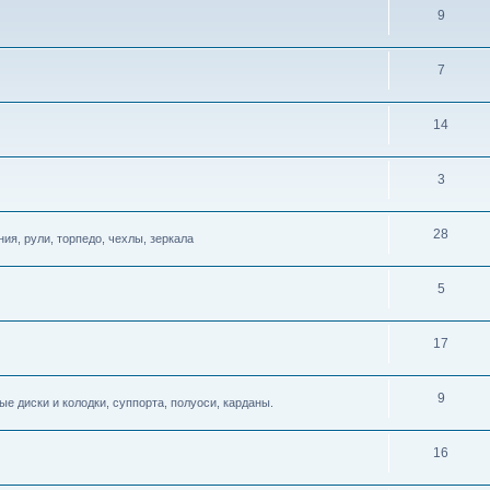
9
7
14
3
28
ия, рули, торпедо, чехлы, зеркала
5
17
9
е диски и колодки, суппорта, полуоси, карданы.
16