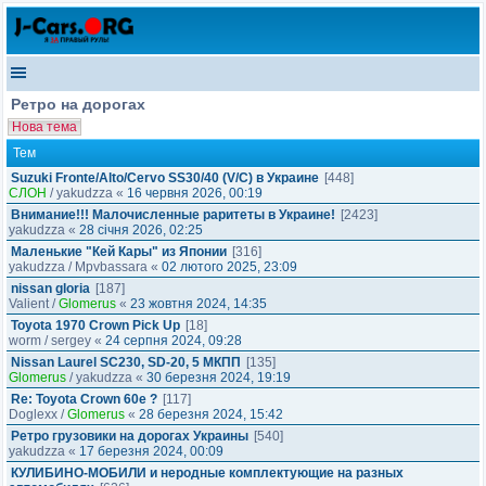
Ретро на дорогах
Нова тема
Тем
Suzuki Fronte/Alto/Cervo SS30/40 (V/C) в Украине
[448]
СЛОН
/
yakudzza
«
16 червня 2026, 00:19
Внимание!!! Малочисленные раритеты в Украине!
[2423]
yakudzza
«
28 січня 2026, 02:25
Маленькие "Кей Кары" из Японии
[316]
yakudzza
/
Mpvbassara
«
02 лютого 2025, 23:09
nissan gloria
[187]
Valient
/
Glomerus
«
23 жовтня 2024, 14:35
Toyota 1970 Crown Pick Up
[18]
worm
/
sergey
«
24 серпня 2024, 09:28
Nissan Laurel SC230, SD-20, 5 МКПП
[135]
Glomerus
/
yakudzza
«
30 березня 2024, 19:19
Re: Toyota Crown 60e ?
[117]
Doglexx
/
Glomerus
«
28 березня 2024, 15:42
Ретро грузовики на дорогах Украины
[540]
yakudzza
«
17 березня 2024, 00:09
КУЛИБИНО-МОБИЛИ и неродные комплектующие на разных