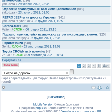
автомобилях
[626]
yakudzza
«
29 червня 2023, 23:35
Одесские праворульные TAXI и спец.автомобили
[819]
yakudzza
«
23 лютого 2022, 01:05
RETRO JEEP-ы на дорогах Украины!
[141]
yakudzza
/
CyberFox
«
08 грудня 2021, 10:59
Corona-Mark
[38]
Valient
/
СЛОН
«
06 грудня 2021, 23:15
Подкапотные наклейки на японских авто и инструкции с книжек
[125]
yakudzza
/
sergey
«
05 грудня 2021, 22:36
Раритет Isuzu
[548]
Serjik
/
СЛОН
«
27 листопада 2021, 19:08
Toyota CROWN всіх поколінь
[48]
Zs1312
/
СЛОН
«
09 листопада 2021, 18:24
Сортувати за
Нова тема
1
2
3
4
5
Далі
Зараз переглядають цей форум: Немає зареєстрованих користувачів і 22
гостей
[
Full version
]
Mobile Version
©
Anvar (apwa.ru)
Працює на
phpBB
® Forum Software © phpBB Limited
Український переклад © 2005-2016
Українська підтримка phpBB