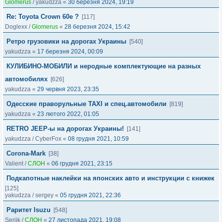
Glomerus
/
yakudzza
«
30 березня 2024, 19:19
Re: Toyota Crown 60e ?
[117]
Doglexx
/
Glomerus
«
28 березня 2024, 15:42
Ретро грузовики на дорогах Украины
[540]
yakudzza
«
17 березня 2024, 00:09
КУЛИБИНО-МОБИЛИ и неродные комплектующие на разных
автомобилях
[626]
yakudzza
«
29 червня 2023, 23:35
Одесские праворульные TAXI и спец.автомобили
[819]
yakudzza
«
23 лютого 2022, 01:05
RETRO JEEP-ы на дорогах Украины!
[141]
yakudzza
/
CyberFox
«
08 грудня 2021, 10:59
Corona-Mark
[38]
Valient
/
СЛОН
«
06 грудня 2021, 23:15
Подкапотные наклейки на японских авто и инструкции с книжек
[125]
yakudzza
/
sergey
«
05 грудня 2021, 22:36
Раритет Isuzu
[548]
Serjik
/
СЛОН
«
27 листопада 2021, 19:08