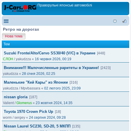
Праворульні японські автомобілі
Ретро на дорогах
Нова тема
Тем
Suzuki Fronte/Alto/Cervo SS30/40 (V/C) в Украине
[448]
СЛОН
/
yakudzza
«
16 червня 2026, 00:19
Внимание!!! Малочисленные раритеты в Украине!
[2423]
yakudzza
«
28 січня 2026, 02:25
Маленькие "Кей Кары" из Японии
[316]
yakudzza
/
Mpvbassara
«
02 лютого 2025, 23:09
nissan gloria
[187]
Valient
/
Glomerus
«
23 жовтня 2024, 14:35
Toyota 1970 Crown Pick Up
[18]
worm
/
sergey
«
24 серпня 2024, 09:28
Nissan Laurel SC230, SD-20, 5 МКПП
[135]