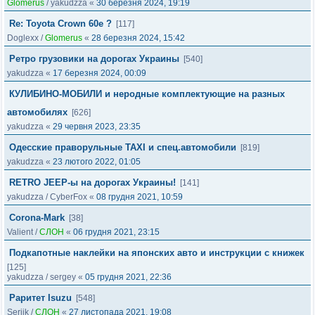
Glomerus
/
yakudzza
«
30 березня 2024, 19:19
Re: Toyota Crown 60e ?
[117]
Doglexx
/
Glomerus
«
28 березня 2024, 15:42
Ретро грузовики на дорогах Украины
[540]
yakudzza
«
17 березня 2024, 00:09
КУЛИБИНО-МОБИЛИ и неродные комплектующие на разных
автомобилях
[626]
yakudzza
«
29 червня 2023, 23:35
Одесские праворульные TAXI и спец.автомобили
[819]
yakudzza
«
23 лютого 2022, 01:05
RETRO JEEP-ы на дорогах Украины!
[141]
yakudzza
/
CyberFox
«
08 грудня 2021, 10:59
Corona-Mark
[38]
Valient
/
СЛОН
«
06 грудня 2021, 23:15
Подкапотные наклейки на японских авто и инструкции с книжек
[125]
yakudzza
/
sergey
«
05 грудня 2021, 22:36
Раритет Isuzu
[548]
Serjik
/
СЛОН
«
27 листопада 2021, 19:08