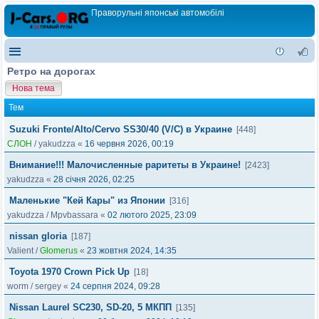
Праворульні японські автомобілі
Ретро на дорогах
Нова тема
Тем
Suzuki Fronte/Alto/Cervo SS30/40 (V/C) в Украине
[448]
СЛОН
/
yakudzza
«
16 червня 2026, 00:19
Внимание!!! Малочисленные раритеты в Украине!
[2423]
yakudzza
«
28 січня 2026, 02:25
Маленькие "Кей Кары" из Японии
[316]
yakudzza
/
Mpvbassara
«
02 лютого 2025, 23:09
nissan gloria
[187]
Valient
/
Glomerus
«
23 жовтня 2024, 14:35
Toyota 1970 Crown Pick Up
[18]
worm
/
sergey
«
24 серпня 2024, 09:28
Nissan Laurel SC230, SD-20, 5 МКПП
[135]