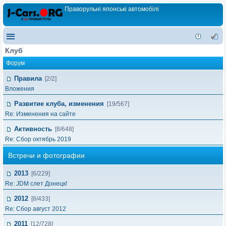
Праворульні японські автомобілі
Клуб
Форум
Правила
[2/2]
Вложения
Развитие клуба, изменения
[19/567]
Re: Изменения на сайте
Активность
[8/648]
Re: Сбор октябрь 2019
Встречи и фотографии
2013
[6/229]
Re: JDM слет Донецк!
2012
[8/433]
Re: Сбор август 2012
2011
[12/728]