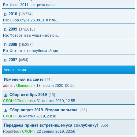
Re: Июнь 2011 - встреча на пр…
2010
[12/774]
Re: Сбор клуба 25.09.10 в Иль…
2009
[37/1018]
Re: Фотоотчёты участников о к…
2008
[16/257]
Re: Фотоотчёт о клубном сборе…
2007
[4/54]
Активні теми
Изменения на сайте
[74]
admin
/
Glomerus
«
13 червня 2020, 00:55
Сбор октябрь 2019
[40]
СЛОН
/
Glomerus
«
31 жовтня 2019, 12:55
Сбор август 2019. Вторая попытка.
[36]
СЛОН
«
06 жовтня 2019, 23:38
Передаем привет встретившемуся соклубнику!
[355]
RoadHog
/
СЛОН
«
22 серпня 2019, 23:56