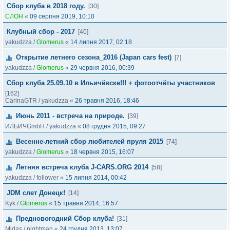
Сбор клуба в 2018 году.
[30]
СЛОН
«
09 серпня 2019, 10:10
Клубный сбор - 2017
[40]
yakudzza
/
Glomerus
«
14 липня 2017, 02:18
Открытие летнего сезона_2016 (Japan cars fest)
[7]
yakudzza
/
Glomerus
«
29 червня 2016, 00:39
Сбор клуба 25.09.10 в Ильичёвске!!! + фотоотчёты участников
[162]
CarinaGTR
/
yakudzza
«
26 травня 2016, 18:46
Июнь 2011 - встреча на природе.
[39]
ИЛЬИЧGmbH
/
yakudzza
«
08 грудня 2015, 09:27
Весенне-летний сбор любителей пруля 2015
[74]
yakudzza
/
Glomerus
«
18 червня 2015, 16:07
Летняя встреча клуба J-CARS.ORG 2014
[58]
yakudzza
/
follower
«
15 липня 2014, 00:42
JDM слет Донецк!
[14]
Kyk
/
Glomerus
«
15 травня 2014, 16:57
Предновогодний Сбор клуба!
[31]
Midas
/
nightman
«
24 грудня 2013, 13:07