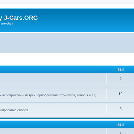
у J-Cars.ORG
втомобілі
ТЕМ
2
19
мероприятий и встреч, приобретение атрибутов, взносы и т.д.
8
анирование сборов.
ТЕМ
6