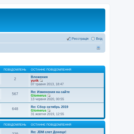
Реєстрація
Вхід
ПОВІДОМЛЕНЬ
ОСТАННЄ ПОВІДОМЛЕННЯ
Вложения
2
yurik
П
07 травня 2013, 18:47
е
р
Re: Изменения на сайте
567
е
Glomerus
г
П
13 червня 2020, 00:55
л
е
я
р
Re: Сбор октябрь 2019
648
н
е
Glomerus
у
г
П
31 жовтня 2019, 12:55
т
л
е
и
я
р
о
н
е
ПОВІДОМЛЕНЬ
ОСТАННЄ ПОВІДОМЛЕННЯ
с
у
г
т
т
л
Re: JDM слет Донецк!
229
а