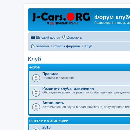
Форум клуб
Праворульні японські а
Швидкий доступ
Допомога
Головна
Список форумів
Клуб
Клуб
ФОРУМ
Правила
Правила и положения
Развитие клуба, изменения
Обсуждение аспектов развития клуба, идеи по проведению 
Активность
Встречи членов клуба в реальной жизни, обсуждение и пл
ВСТРЕЧИ И ФОТОГРАФИИ
2013