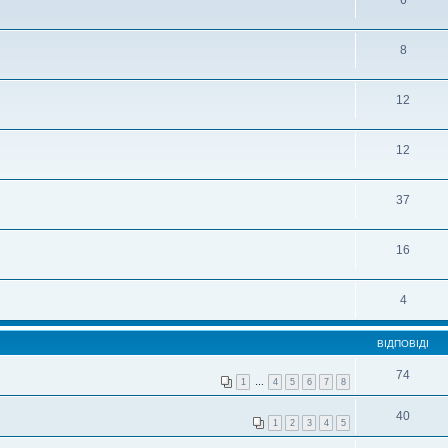
8
12
12
37
16
4
ВІДПОВІДІ
74
1
…
4
5
6
7
8
40
1
2
3
4
5