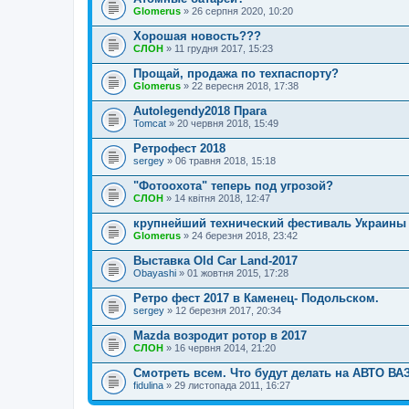
Glomerus
» 26 серпня 2020, 10:20
Хорошая новость???
СЛОН
» 11 грудня 2017, 15:23
Прощай, продажа по техпаспорту?
Glomerus
» 22 вересня 2018, 17:38
Autolegendy2018 Прага
Tomcat
» 20 червня 2018, 15:49
Ретрофест 2018
sergey
» 06 травня 2018, 15:18
"Фотоохота" теперь под угрозой?
СЛОН
» 14 квітня 2018, 12:47
крупнейший технический фестиваль Украины 
Glomerus
» 24 березня 2018, 23:42
Выставка Old Car Land-2017
Obayashi
» 01 жовтня 2015, 17:28
Ретро фест 2017 в Каменец- Подольском.
sergey
» 12 березня 2017, 20:34
Mazda возродит ротор в 2017
СЛОН
» 16 червня 2014, 21:20
Смотреть всем. Что будут делать на АВТО ВА
fidulina
» 29 листопада 2011, 16:27