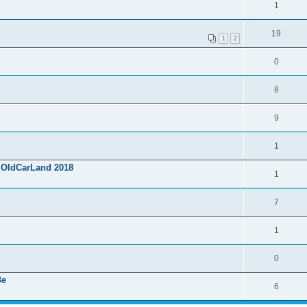
1
19
1
2
0
8
9
1
OldCarLand 2018
1
7
1
0
Зе
6