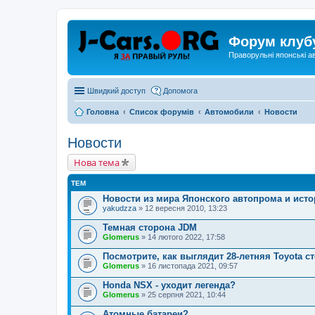
Форум клуб
Праворульні японські а
Швидкий доступ
Допомога
Головна
Список форумів
Автомобили
Новости
Новости
Нова тема
ТЕМ
Новости из мира Японского автопрома и ист
yakudzza
» 12 вересня 2010, 13:23
Темная сторона JDM
Glomerus
» 14 лютого 2022, 17:58
Посмотрите, как выглядит 28-летняя Toyota 
Glomerus
» 16 листопада 2021, 09:57
Honda NSX - уходит легенда?
Glomerus
» 25 серпня 2021, 10:44
Атомные батареи?