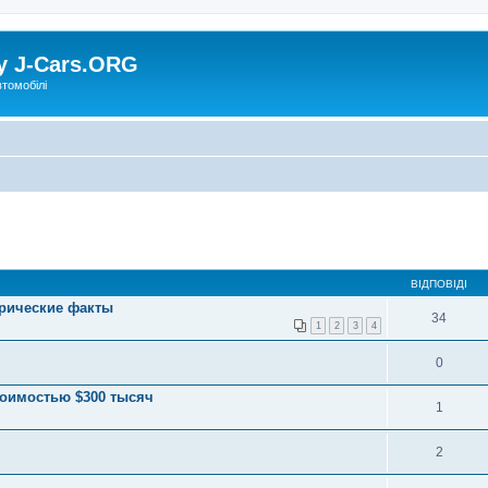
у J-Cars.ORG
втомобілі
ВІДПОВІДІ
орические факты
34
1
2
3
4
0
стоимостью $300 тысяч
1
2