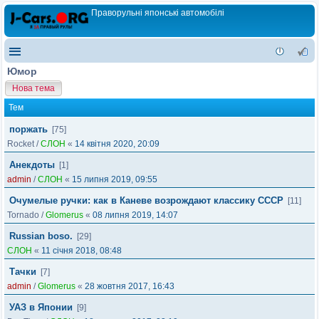
Праворульні японські автомобілі
Юмор
Нова тема
Тем
поржать
[75]
Rocket
/
СЛОН
«
14 квітня 2020, 20:09
Анекдоты
[1]
admin
/
СЛОН
«
15 липня 2019, 09:55
Очумелые ручки: как в Каневе возрождают классику СССР
[11]
Tornado
/
Glomerus
«
08 липня 2019, 14:07
Russian boso.
[29]
СЛОН
«
11 січня 2018, 08:48
Тачки
[7]
admin
/
Glomerus
«
28 жовтня 2017, 16:43
УАЗ в Японии
[9]