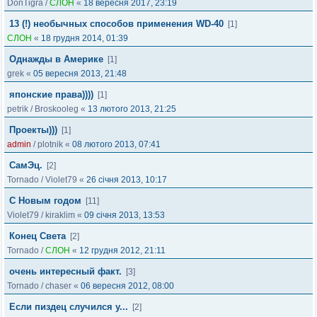
DonTigra
/
СЛОН
«
18 вересня 2017, 23:19
13 (!) необычных способов применения WD-40
[1]
СЛОН
«
18 грудня 2014, 01:39
Однажды в Америке
[1]
grek
«
05 вересня 2013, 21:48
японские права))))
[1]
petrik
/
Broskooleg
«
13 лютого 2013, 21:25
Проекты)))
[1]
admin
/
plotnik
«
08 лютого 2013, 07:41
СамЭц.
[2]
Tornado
/
Violet79
«
26 січня 2013, 10:17
C Новым годом
[11]
Violet79
/
kiraklim
«
09 січня 2013, 13:53
Конец Света
[2]
Tornado
/
СЛОН
«
12 грудня 2012, 21:11
очень интересный факт.
[3]
Tornado
/
chaser
«
06 вересня 2012, 08:00
Если пиздец случился у...
[2]