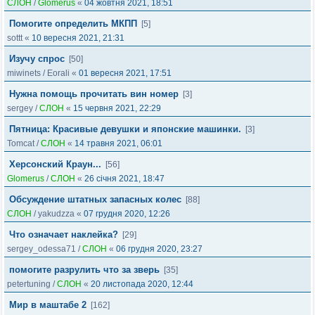
СЛОН
/
Glomerus
«
04 жовтня 2021, 18:51
Помогите определить МКПП
[5]
sottt
«
10 вересня 2021, 21:31
Изучу спрос
[50]
miwinets
/
Eorali
«
01 вересня 2021, 17:51
Нужна помощь прочитать вин номер
[3]
sergey
/
СЛОН
«
15 червня 2021, 22:29
Пятница: Красивые девушки и японские машинки.
[3]
Tomcat
/
СЛОН
«
14 травня 2021, 06:01
Херсонский Краун...
[56]
Glomerus
/
СЛОН
«
26 січня 2021, 18:47
Обсуждение штатных запасных колес
[88]
СЛОН
/
yakudzza
«
07 грудня 2020, 12:26
Что означает наклейка?
[29]
sergey_odessa71
/
СЛОН
«
06 грудня 2020, 23:27
помогите разрулить что за зверь
[35]
petertuning
/
СЛОН
«
20 листопада 2020, 12:44
Мир в маштабе 2
[162]