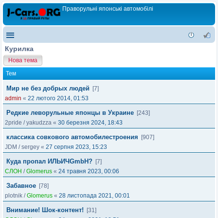
Праворульні японські автомобілі
Курилка
Нова тема
Тем
Мир не без добрых людей
[7]
admin
«
22 лютого 2014, 01:53
Редкие леворульные японцы в Украине
[243]
2pride
/
yakudzza
«
30 березня 2024, 18:43
классика совкового автомобилестроения
[907]
JDM
/
sergey
«
27 серпня 2023, 15:23
Куда пропал ИЛЬИЧGmbH?
[7]
СЛОН
/
Glomerus
«
24 травня 2023, 00:06
Забавное
[78]
plotnik
/
Glomerus
«
28 листопада 2021, 00:01
Внимание! Шок-контент!
[31]