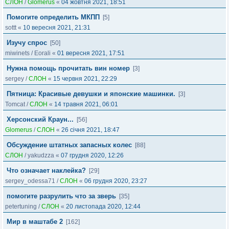
СЛОН
/
Glomerus
«
04 жовтня 2021, 18:51
Помогите определить МКПП
[5]
sottt
«
10 вересня 2021, 21:31
Изучу спрос
[50]
miwinets
/
Eorali
«
01 вересня 2021, 17:51
Нужна помощь прочитать вин номер
[3]
sergey
/
СЛОН
«
15 червня 2021, 22:29
Пятница: Красивые девушки и японские машинки.
[3]
Tomcat
/
СЛОН
«
14 травня 2021, 06:01
Херсонский Краун...
[56]
Glomerus
/
СЛОН
«
26 січня 2021, 18:47
Обсуждение штатных запасных колес
[88]
СЛОН
/
yakudzza
«
07 грудня 2020, 12:26
Что означает наклейка?
[29]
sergey_odessa71
/
СЛОН
«
06 грудня 2020, 23:27
помогите разрулить что за зверь
[35]
petertuning
/
СЛОН
«
20 листопада 2020, 12:44
Мир в маштабе 2
[162]