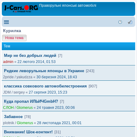
Праворульні японські автомобілі
Курилка
Нова тема
Тем
Мир не без добрых людей
[7]
admin
«
22 лютого 2014, 01:53
Редкие леворульные японцы в Украине
[243]
2pride
/
yakudzza
«
30 березня 2024, 18:43
классика совкового автомобилестроения
[907]
JDM
/
sergey
«
27 серпня 2023, 15:23
Куда пропал ИЛЬИЧGmbH?
[7]
СЛОН
/
Glomerus
«
24 травня 2023, 00:06
Забавное
[78]
plotnik
/
Glomerus
«
28 листопада 2021, 00:01
Внимание! Шок-контент!
[31]