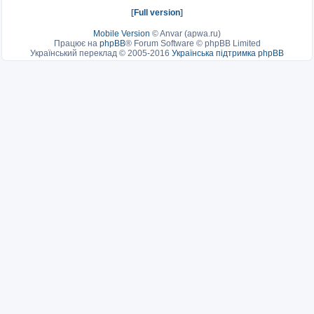
[
Full version
]
Mobile Version
©
Anvar (apwa.ru)
Працює на
phpBB
® Forum Software © phpBB Limited
Український переклад © 2005-2016
Українська підтримка phpBB