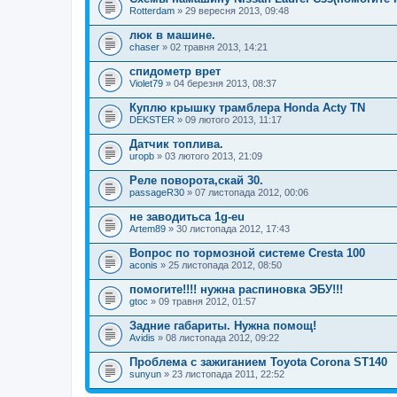
Rotterdam
» 29 вересня 2013, 09:48
люк в машине.
chaser
» 02 травня 2013, 14:21
спидометр врет
Violet79
» 04 березня 2013, 08:37
Куплю крышку трамблера Honda Acty TN
DEKSTER
» 09 лютого 2013, 11:17
Датчик топлива.
uropb
» 03 лютого 2013, 21:09
Реле поворота,скай 30.
passageR30
» 07 листопада 2012, 00:06
не заводитьса 1g-eu
Artem89
» 30 листопада 2012, 17:43
Вопрос по тормозной системе Cresta 100
aconis
» 25 листопада 2012, 08:50
помогите!!!! нужна распиновка ЭБУ!!!
gtoc
» 09 травня 2012, 01:57
Задние габариты. Нужна помощ!
Avidis
» 08 листопада 2012, 09:22
Проблема с зажиганием Toyota Corona ST140
sunyun
» 23 листопада 2011, 22:52