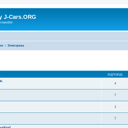
у J-Cars.ORG
втомобілі
ие
Электрика
ВІДПОВІДІ
а.
4
7
3
7
найти)