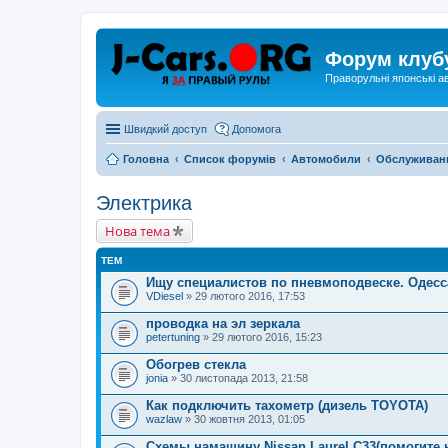
Форум клуб
Праворульні японські а
Швидкий доступ
Допомога
Головна
Список форумів
Автомобили
Обслуживан
Электрика
Нова тема
ТЕМ
Ищу специалистов по пневмоподвеске. Одесс
VDiesel
» 29 лютого 2016, 17:53
проводка на эл зеркала
petertuning
» 29 лютого 2016, 15:23
Обогрев стекла
jonia
» 30 листопада 2013, 21:58
Как подключить тахометр (дизель TOYOTA)
wazlaw
» 30 жовтня 2013, 01:05
Схемы намашину Nissan Laurel C33(помогите 