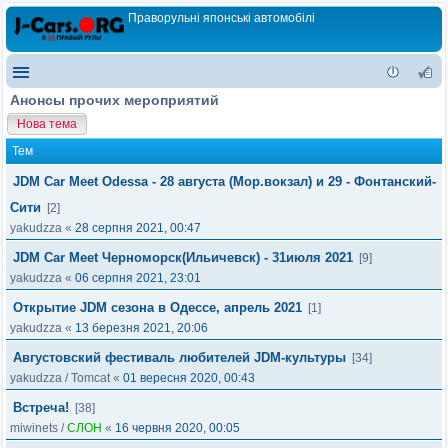
Праворульні японські автомобілі
Анонсы прочих мероприятий
Нова тема
Тем
JDM Car Meet Odessa - 28 августа (Мор.вокзал) и 29 - Фонтанский-
Сити
[2]
yakudzza
«
28 серпня 2021, 00:47
JDM Car Meet Черноморск(Ильичевск) - 31июля 2021
[9]
yakudzza
«
06 серпня 2021, 23:01
Открытие JDM сезона в Одессе, апрель 2021
[1]
yakudzza
«
13 березня 2021, 20:06
Августовский фестиваль любителей JDM-культуры
[34]
yakudzza
/
Tomcat
«
01 вересня 2020, 00:43
Встреча!
[38]
miwinets
/
СЛОН
«
16 червня 2020, 00:05