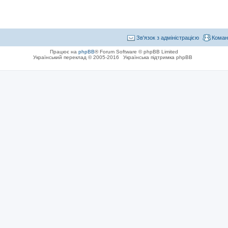
Зв'язок з адміністрацією
Коман
Працює на
phpBB
® Forum Software © phpBB Limited
Український переклад © 2005-2016
Українська підтримка phpBB