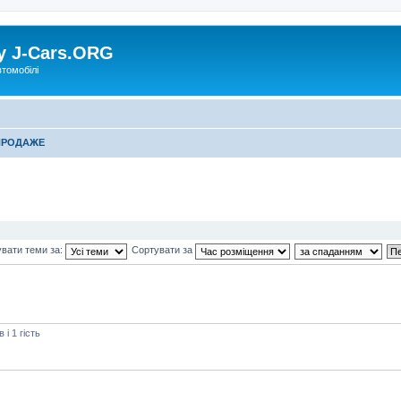
у J-Cars.ORG
втомобілі
ПРОДАЖЕ
вати теми за:
Сортувати за
і 1 гість