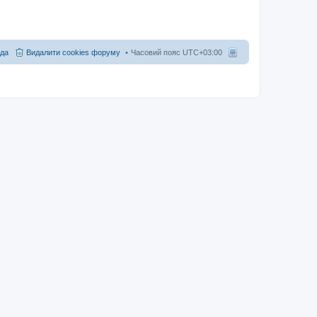
да
Видалити cookies форуму
Часовий пояс
UTC+03:00