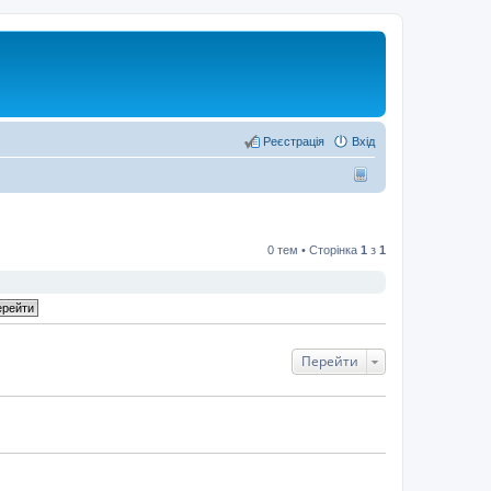
Реєстрація
Вхід
0 тем • Сторінка
1
з
1
Перейти