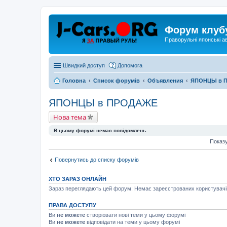
Форум клуб
Праворульні японські а
Швидкий доступ
Допомога
Головна
Список форумів
Объявления
ЯПОНЦЫ в 
ЯПОНЦЫ в ПРОДАЖЕ
Нова тема
В цьому форумі немає повідомлень.
Показу
Повернутись до списку форумів
ХТО ЗАРАЗ ОНЛАЙН
Зараз переглядають цей форум: Немає зареєстрованих користувачів 
ПРАВА ДОСТУПУ
Ви
не можете
створювати нові теми у цьому форумі
Ви
не можете
відповідати на теми у цьому форумі