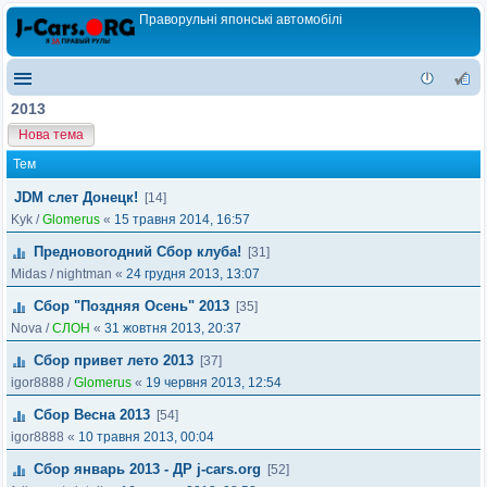
Праворульні японські автомобілі
2013
Нова тема
Тем
JDM слет Донецк!
[14]
Kyk
/
Glomerus
«
15 травня 2014, 16:57
Предновогодний Сбор клуба!
[31]
Midas
/
nightman
«
24 грудня 2013, 13:07
Сбор "Поздняя Осень" 2013
[35]
Nova
/
СЛОН
«
31 жовтня 2013, 20:37
Сбор привет лето 2013
[37]
igor8888
/
Glomerus
«
19 червня 2013, 12:54
Сбор Весна 2013
[54]
igor8888
«
10 травня 2013, 00:04
Сбор январь 2013 - ДР j-cars.org
[52]