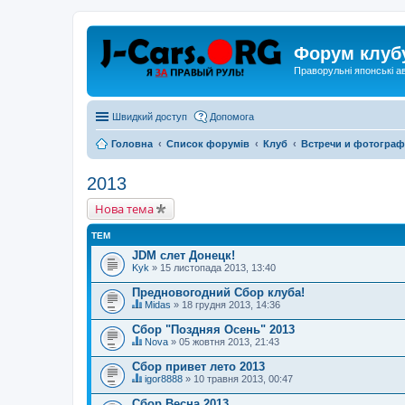
Форум клуб
Праворульні японські а
Швидкий доступ
Допомога
Головна
Список форумів
Клуб
Встречи и фотогра
2013
Нова тема
ТЕМ
JDM слет Донецк!
Kyk
» 15 листопада 2013, 13:40
Предновогодний Сбор клуба!
Midas
» 18 грудня 2013, 14:36
Ц
я
Сбор "Поздняя Осень" 2013
т
Nova
» 05 жовтня 2013, 21:43
е
Ц
м
я
Сбор привет лето 2013
а
т
м
igor8888
» 10 травня 2013, 00:47
е
Ц
а
м
я
є
Сбор Весна 2013
а