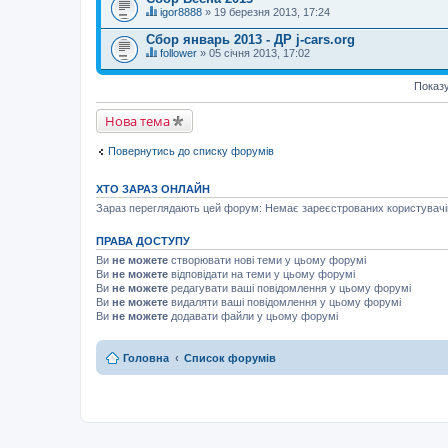
т
г
м
igor8888
» 19 березня 2013, 17:24
е
о
Ц
а
м
л
я
є
Сбор январь 2013 - ДР j-cars.org
а
о
т
г
м
follower
» 05 січня 2013, 17:02
с
е
о
Ц
а
у
м
л
я
є
в
а
о
Показу
т
г
а
м
с
е
о
н
а
у
м
л
н
Нова тема
є
в
а
о
я
г
а
м
с
.
о
н
а
у
Повернутись до списку форумів
л
н
є
в
о
я
г
а
с
.
о
н
ХТО ЗАРАЗ ОНЛАЙН
у
л
н
в
о
Зараз переглядають цей форум: Немає зареєстрованих користувачів 
я
а
с
.
н
у
н
ПРАВА ДОСТУПУ
в
я
а
Ви
не можете
створювати нові теми у цьому форумі
.
н
Ви
не можете
відповідати на теми у цьому форумі
н
Ви
не можете
редагувати ваші повідомлення у цьому форумі
я
Ви
не можете
видаляти ваші повідомлення у цьому форумі
.
Ви
не можете
додавати файли у цьому форумі
Головна
Список форумів