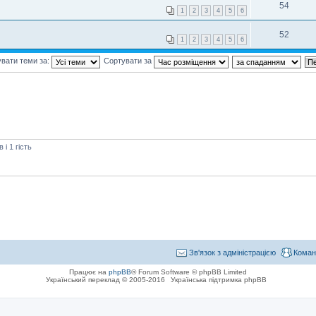
54
1
2
3
4
5
6
52
1
2
3
4
5
6
вати теми за:
Сортувати за
і 1 гість
Зв'язок з адміністрацією
Коман
Працює на
phpBB
® Forum Software © phpBB Limited
Український переклад © 2005-2016
Українська підтримка phpBB