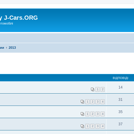
у J-Cars.ORG
втомобілі
фии
2013
ВІДПОВІДІ
14
1
2
31
1
2
3
4
35
1
2
3
4
37
1
2
3
4