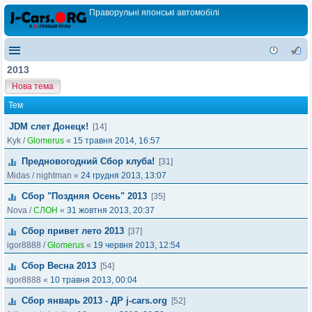
Праворульні японські автомобілі
2013
Нова тема
Тем
JDM слет Донецк!
[14]
Kyk
/
Glomerus
«
15 травня 2014, 16:57
Предновогодний Сбор клуба!
[31]
Midas
/
nightman
«
24 грудня 2013, 13:07
Сбор "Поздняя Осень" 2013
[35]
Nova
/
СЛОН
«
31 жовтня 2013, 20:37
Сбор привет лето 2013
[37]
igor8888
/
Glomerus
«
19 червня 2013, 12:54
Сбор Весна 2013
[54]
igor8888
«
10 травня 2013, 00:04
Сбор январь 2013 - ДР j-cars.org
[52]