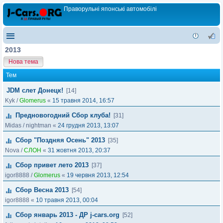
Праворульні японські автомобілі
2013
Нова тема
Тем
JDM слет Донецк!
[14]
Kyk
/
Glomerus
«
15 травня 2014, 16:57
Предновогодний Сбор клуба!
[31]
Midas
/
nightman
«
24 грудня 2013, 13:07
Сбор "Поздняя Осень" 2013
[35]
Nova
/
СЛОН
«
31 жовтня 2013, 20:37
Сбор привет лето 2013
[37]
igor8888
/
Glomerus
«
19 червня 2013, 12:54
Сбор Весна 2013
[54]
igor8888
«
10 травня 2013, 00:04
Сбор январь 2013 - ДР j-cars.org
[52]