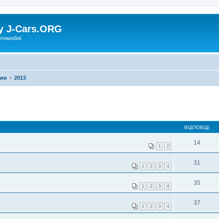
у J-Cars.ORG
втомобілі
фии
2013
ВІДПОВІДІ
14
1
2
31
1
2
3
4
35
1
2
3
4
37
1
2
3
4