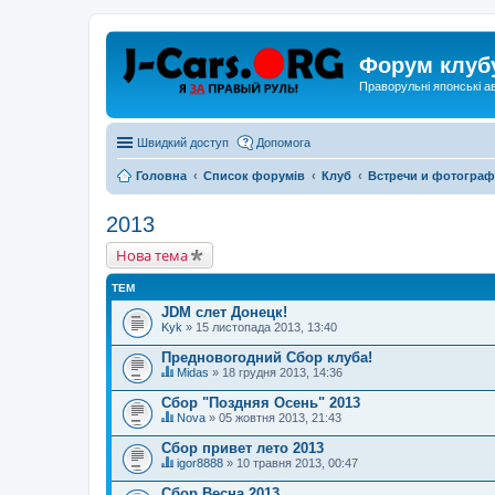
Форум клуб
Праворульні японські а
Швидкий доступ
Допомога
Головна
Список форумів
Клуб
Встречи и фотогра
2013
Нова тема
ТЕМ
JDM слет Донецк!
Kyk
» 15 листопада 2013, 13:40
Предновогодний Сбор клуба!
Midas
» 18 грудня 2013, 14:36
Ц
я
Сбор "Поздняя Осень" 2013
т
Nova
» 05 жовтня 2013, 21:43
е
Ц
м
я
Сбор привет лето 2013
а
т
м
igor8888
» 10 травня 2013, 00:47
е
Ц
а
м
я
є
Сбор Весна 2013
а