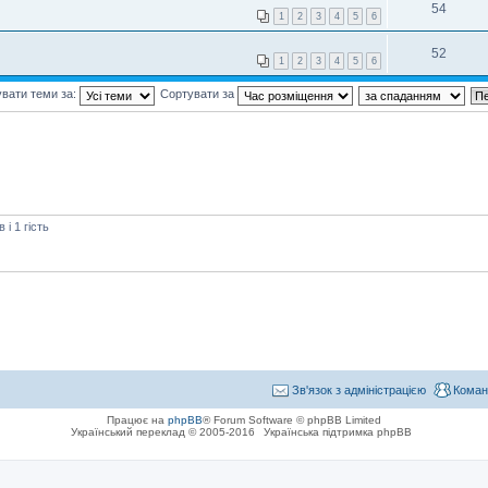
54
1
2
3
4
5
6
52
1
2
3
4
5
6
вати теми за:
Сортувати за
і 1 гість
Зв'язок з адміністрацією
Коман
Працює на
phpBB
® Forum Software © phpBB Limited
Український переклад © 2005-2016
Українська підтримка phpBB