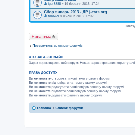
т
г
м
igor8888
» 19 березня 2013, 17:24
е
о
Ц
а
м
л
я
є
Сбор январь 2013 - ДР j-cars.org
а
о
т
г
м
follower
» 05 січня 2013, 17:02
с
е
о
Ц
а
у
м
л
я
є
в
а
о
Показу
т
г
а
м
с
е
о
н
а
у
м
л
н
Нова тема
є
в
а
о
я
г
а
м
с
.
о
н
а
у
Повернутись до списку форумів
л
н
є
в
о
я
г
а
с
.
о
н
ХТО ЗАРАЗ ОНЛАЙН
у
л
н
в
о
Зараз переглядають цей форум: Немає зареєстрованих користувачів 
я
а
с
.
н
у
н
ПРАВА ДОСТУПУ
в
я
а
Ви
не можете
створювати нові теми у цьому форумі
.
н
Ви
не можете
відповідати на теми у цьому форумі
н
Ви
не можете
редагувати ваші повідомлення у цьому форумі
я
Ви
не можете
видаляти ваші повідомлення у цьому форумі
.
Ви
не можете
додавати файли у цьому форумі
Головна
Список форумів