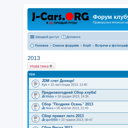
Форум клуб
Праворульні японські а
Швидкий доступ
Допомога
Головна
Список форумів
Клуб
Встречи и фотогра
2013
Нова тема
ТЕМ
JDM слет Донецк!
Kyk
» 15 листопада 2013, 13:40
Предновогодний Сбор клуба!
Midas
» 18 грудня 2013, 14:36
Ц
я
Сбор "Поздняя Осень" 2013
т
Nova
» 05 жовтня 2013, 21:43
е
Ц
м
я
Сбор привет лето 2013
а
т
м
igor8888
» 10 травня 2013, 00:47
е
Ц
а
м
я
є
Сбор Весна 2013
а