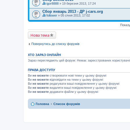
т
г
м
igor8888
» 19 березня 2013, 17:24
е
о
Ц
а
м
л
я
є
Сбор январь 2013 - ДР j-cars.org
а
о
т
г
м
follower
» 05 січня 2013, 17:02
с
е
о
Ц
а
у
м
л
я
є
в
а
о
Показу
т
г
а
м
с
е
о
н
а
у
м
л
н
Нова тема
є
в
а
о
я
г
а
м
с
.
о
н
а
у
Повернутись до списку форумів
л
н
є
в
о
я
г
а
с
.
о
н
ХТО ЗАРАЗ ОНЛАЙН
у
л
н
в
о
Зараз переглядають цей форум: Немає зареєстрованих користувачів 
я
а
с
.
н
у
н
ПРАВА ДОСТУПУ
в
я
а
Ви
не можете
створювати нові теми у цьому форумі
.
н
Ви
не можете
відповідати на теми у цьому форумі
н
Ви
не можете
редагувати ваші повідомлення у цьому форумі
я
Ви
не можете
видаляти ваші повідомлення у цьому форумі
.
Ви
не можете
додавати файли у цьому форумі
Головна
Список форумів