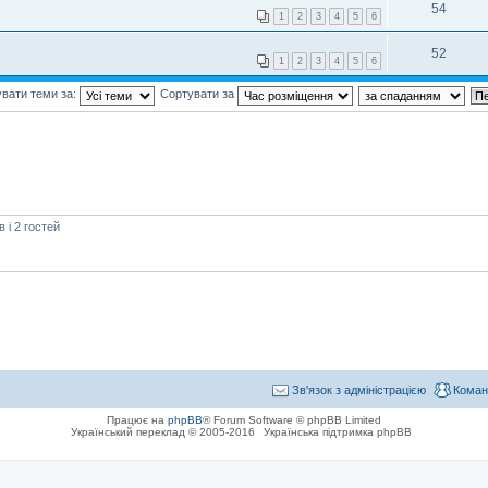
54
1
2
3
4
5
6
52
1
2
3
4
5
6
вати теми за:
Сортувати за
і 2 гостей
Зв'язок з адміністрацією
Коман
Працює на
phpBB
® Forum Software © phpBB Limited
Український переклад © 2005-2016
Українська підтримка phpBB