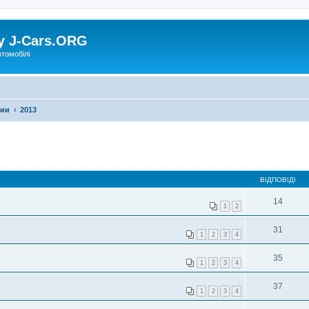
у J-Cars.ORG
втомобілі
фии
2013
ВІДПОВІДІ
14
1
2
31
1
2
3
4
35
1
2
3
4
37
1
2
3
4