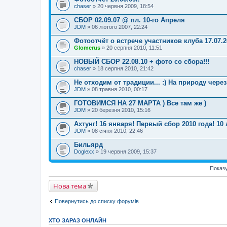
т
chaser
м
» 20 червня 2009, 18:54
е
а
м
є
СБОР 02.09.07 @ пл. 10-го Апреля
а
г
JDM
м
» 06 лютого 2007, 22:24
о
а
л
є
Фотоотчёт о встрече участников клуба 17.07.2
о
г
Glomerus
» 20 серпня 2010, 11:51
с
о
у
л
НОВЫЙ СБОР 22.08.10 + фото со сбора!!!
в
о
а
chaser
» 18 серпня 2010, 21:42
с
н
у
н
Не отходим от традиции... :) На природу чере
в
я
а
JDM
» 08 травня 2010, 00:17
.
н
н
ГОТОВИМСЯ НА 27 МАРТА ) Все там же )
я
JDM
» 20 березня 2010, 15:16
.
Ахтунг! 16 января! Первый сбор 2010 года! 10 
JDM
» 08 січня 2010, 22:46
Бильярд
Doglexx
» 19 червня 2009, 15:37
Показу
Нова тема
Повернутись до списку форумів
ХТО ЗАРАЗ ОНЛАЙН