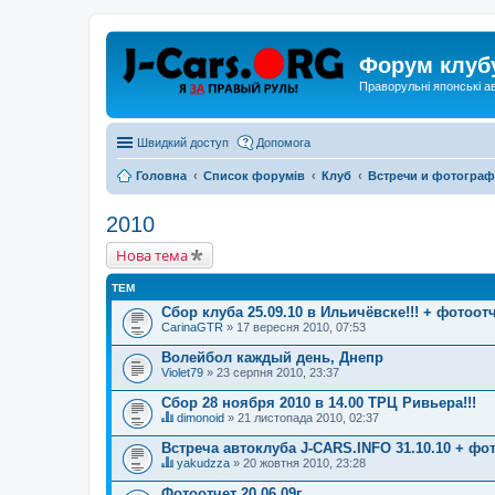
Форум клуб
Праворульні японські а
Швидкий доступ
Допомога
Головна
Список форумів
Клуб
Встречи и фотогра
2010
Нова тема
ТЕМ
Сбор клуба 25.09.10 в Ильичёвске!!! + фотоо
CarinaGTR
» 17 вересня 2010, 07:53
Волейбол каждый день, Днепр
Violet79
» 23 серпня 2010, 23:37
Сбор 28 ноября 2010 в 14.00 ТРЦ Ривьера!!!
dimonoid
» 21 листопада 2010, 02:37
Ц
я
Встреча автоклуба J-CARS.INFO 31.10.10 + фо
т
yakudzza
» 20 жовтня 2010, 23:28
е
Ц
м
я
Фотоотчет 20.06.09г.
а