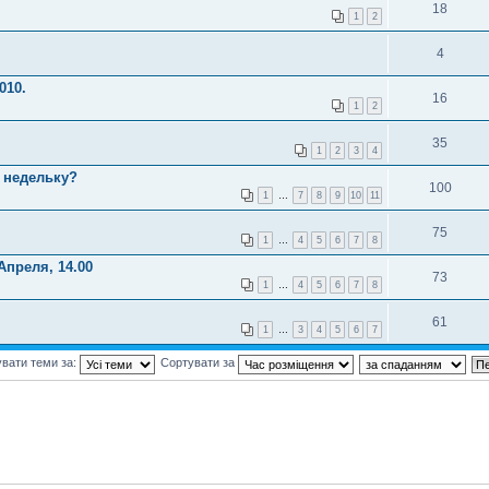
18
1
2
4
010.
16
1
2
35
1
2
3
4
з недельку?
100
1
…
7
8
9
10
11
75
1
…
4
5
6
7
8
Апреля, 14.00
73
1
…
4
5
6
7
8
61
1
…
3
4
5
6
7
вати теми за:
Сортувати за