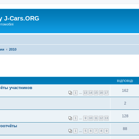
у J-Cars.ORG
втомобілі
фии
2010
ВІДПОВІДІ
тчёты участников
162
1
…
13
14
15
16
17
2
128
1
…
9
10
11
12
13
тоотчёты
88
1
…
5
6
7
8
9