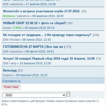
JDM
/
yakudzza
«
17 жовтня 2010, 14:28
Фотоотчёт о встрече участников клуба 17.07.2010.
[16]
Glomerus
/
yakudzza
«
06 вересня 2010, 18:45
НОВЫЙ СБОР 22.08.10 + фото со сбора!!!
[35]
chaser
/
СЛОН
«
29 серпня 2010, 00:13
Не отходим от традиции... :) На природу через недельку?
[100]
JDM
/
Rocket
«
06 липня 2010, 12:43
ГОТОВИМСЯ НА 27 МАРТА ) Все там же )
[75]
JDM
/
yakudzza
«
06 квітня 2010, 18:41
Ахтунг! 16 января! Первый сбор 2010 года! 10 Апреля, 14.00
[73]
JDM
/
skrip
«
16 березня 2010, 22:00
Бильярд
[61]
Doglexx
«
05 березня 2010, 16:22
Сортувати за
Нова тема
Зараз переглядають цей форум: Немає зареєстрованих користувачів і 1
гість