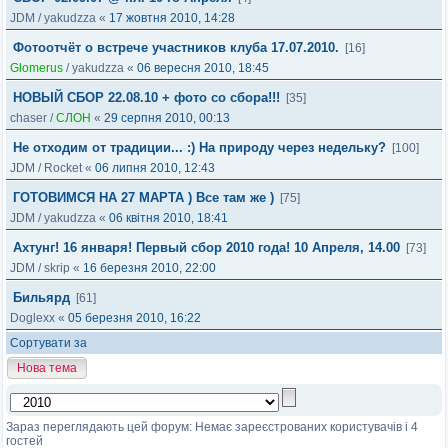
JDM
/
yakudzza
«
17 жовтня 2010, 14:28
Фотоотчёт о встрече участников клуба 17.07.2010.
[16]
Glomerus
/
yakudzza
«
06 вересня 2010, 18:45
НОВЫЙ СБОР 22.08.10 + фото со сбора!!!
[35]
chaser
/
СЛОН
«
29 серпня 2010, 00:13
Не отходим от традиции... :) На природу через недельку?
[100]
JDM
/
Rocket
«
06 липня 2010, 12:43
ГОТОВИМСЯ НА 27 МАРТА ) Все там же )
[75]
JDM
/
yakudzza
«
06 квітня 2010, 18:41
Ахтунг! 16 января! Первый сбор 2010 года! 10 Апреля, 14.00
[73]
JDM
/
skrip
«
16 березня 2010, 22:00
Бильярд
[61]
Doglexx
«
05 березня 2010, 16:22
Сортувати за
Нова тема
Зараз переглядають цей форум: Немає зареєстрованих користувачів і 4
гостей