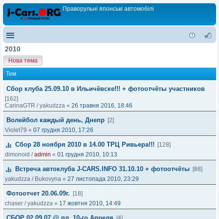
Праворульні японські автомобілі
2010
Нова тема
Тем
Сбор клуба 25.09.10 в Ильичёвске!!! + фотоотчёты участников
[162]
CarinaGTR
/
yakudzza
«
26 травня 2016, 18:46
Волейбол каждый день, Днепр
[2]
Violet79
«
07 грудня 2010, 17:26
Сбор 28 ноября 2010 в 14.00 ТРЦ Ривьера!!!
[128]
dimonoid
/
admin
«
01 грудня 2010, 10:13
Встреча автоклуба J-CARS.INFO 31.10.10 + фотоотчёты
[88]
yakudzza
/
Bukovyna
«
27 листопада 2010, 23:29
Фотоотчет 20.06.09г.
[18]
chaser
/
yakudzza
«
17 жовтня 2010, 14:49
СБОР 02.09.07 @ пл. 10-го Апреля
[4]