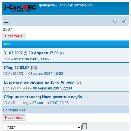
Праворульні японські автомобілі
2007
Нова тема
Тем
31.03.2007 @ 10 Апреля 17.00
[6]
JDM
«
09 квітня 2007, 00:45
Сбор 17.03.07
[23]
JDM
/
KLUZU
«
03 квітня 2007, 16:53
Встреча японоводов на 10-го Апреля
[13]
Doglexx
/
Mikres
«
08 березня 2007, 22:00
Сбор не состоялся) Идеи развития клуба
[8]
JDM
/
RoadHog
«
27 лютого 2007, 23:06
Сортувати за
Нова тема