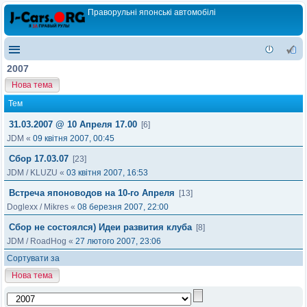
Праворульні японські автомобілі
2007
Нова тема
Тем
31.03.2007 @ 10 Апреля 17.00
[6]
JDM
«
09 квітня 2007, 00:45
Сбор 17.03.07
[23]
JDM
/
KLUZU
«
03 квітня 2007, 16:53
Встреча японоводов на 10-го Апреля
[13]
Doglexx
/
Mikres
«
08 березня 2007, 22:00
Сбор не состоялся) Идеи развития клуба
[8]
JDM
/
RoadHog
«
27 лютого 2007, 23:06
Сортувати за
Нова тема