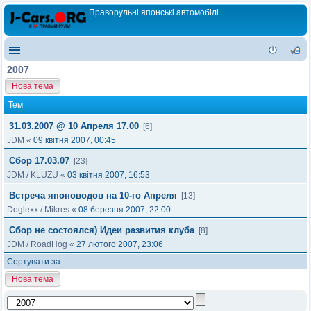
Праворульні японські автомобілі
2007
Нова тема
Тем
31.03.2007 @ 10 Апреля 17.00
[6]
JDM
«
09 квітня 2007, 00:45
Сбор 17.03.07
[23]
JDM
/
KLUZU
«
03 квітня 2007, 16:53
Встреча японоводов на 10-го Апреля
[13]
Doglexx
/
Mikres
«
08 березня 2007, 22:00
Сбор не состоялся) Идеи развития клуба
[8]
JDM
/
RoadHog
«
27 лютого 2007, 23:06
Сортувати за
Нова тема