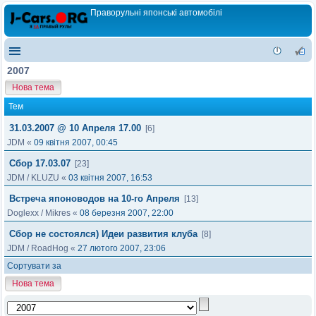
Праворульні японські автомобілі
2007
Нова тема
Тем
31.03.2007 @ 10 Апреля 17.00
[6]
JDM
«
09 квітня 2007, 00:45
Сбор 17.03.07
[23]
JDM
/
KLUZU
«
03 квітня 2007, 16:53
Встреча японоводов на 10-го Апреля
[13]
Doglexx
/
Mikres
«
08 березня 2007, 22:00
Сбор не состоялся) Идеи развития клуба
[8]
JDM
/
RoadHog
«
27 лютого 2007, 23:06
Сортувати за
Нова тема