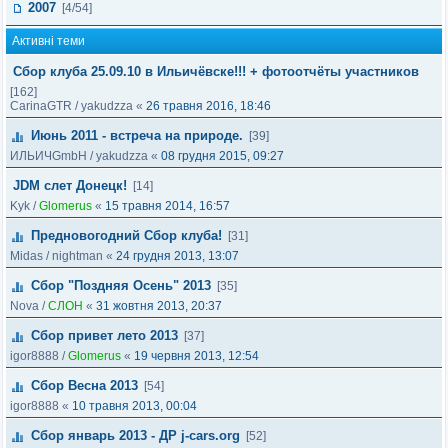
2007
[4/54]
Активні теми
Сбор клуба 25.09.10 в Ильичёвске!!! + фотоотчёты участников
[162]
CarinaGTR
/
yakudzza
«
26 травня 2016, 18:46
Июнь 2011 - встреча на природе.
[39]
ИЛЬИЧGmbH
/
yakudzza
«
08 грудня 2015, 09:27
JDM слет Донецк!
[14]
Kyk
/
Glomerus
«
15 травня 2014, 16:57
Предновогодний Сбор клуба!
[31]
Midas
/
nightman
«
24 грудня 2013, 13:07
Сбор "Поздняя Осень" 2013
[35]
Nova
/
СЛОН
«
31 жовтня 2013, 20:37
Сбор привет лето 2013
[37]
igor8888
/
Glomerus
«
19 червня 2013, 12:54
Сбор Весна 2013
[54]
igor8888
«
10 травня 2013, 00:04
Сбор январь 2013 - ДР j-cars.org
[52]