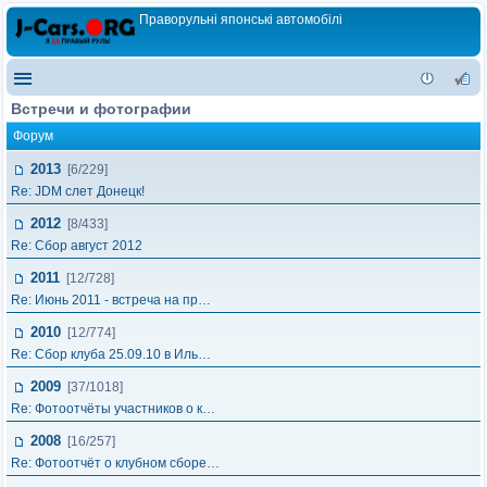
Праворульні японські автомобілі
Встречи и фотографии
Форум
2013
[6/229]
Re: JDM слет Донецк!
2012
[8/433]
Re: Сбор август 2012
2011
[12/728]
Re: Июнь 2011 - встреча на пр…
2010
[12/774]
Re: Сбор клуба 25.09.10 в Иль…
2009
[37/1018]
Re: Фотоотчёты участников о к…
2008
[16/257]
Re: Фотоотчёт о клубном сборе…