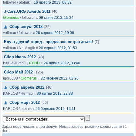
follower
/
plotnik
«
16 лютого 2013, 08:52
J-Cars.ORG Awards 2011
[40]
Glomerus
/
follower
«
09 січня 2013, 15:24
Сбор август 2012
[22]
volfman
/
follower
«
28 серпня 2012, 19:06
Еду в другой город - предлагаю встретиться!
[7]
volfman
/
NeoLogik
«
20 серпня 2012, 01:53
Сбор Июль 2012
[43]
ИЛЬИЧGmbH
/
СЛОН
«
24 липня 2012, 03:40
Сбор Май 2012
[126]
igor8888
/
Glomerus
«
22 червня 2012, 02:20
Сбор апрель 2012
[46]
KARLOS
/
Remag
«
30 квітня 2012, 22:33
Сбор март 2012
[66]
KARLOS
/
plotnik
«
26 березня 2012, 16:11
Зараз переглядають цей форум: Немає зареєстрованих користувачів і 1
гість