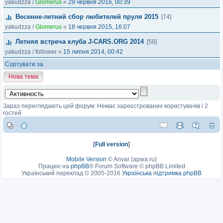
yakudzza
/
Glomerus
«
29 червня 2016, 00:39
Весенне-летний сбор любителей пруля 2015
[74]
yakudzza
/
Glomerus
«
18 червня 2015, 16:07
Летняя встреча клуба J-CARS.ORG 2014
[58]
yakudzza
/
follower
«
15 липня 2014, 00:42
Сортувати за
Нова тема
Зараз переглядають цей форум: Немає зареєстрованих користувачів і 2
гостей
[
Full version
]
Mobile Version
©
Anvar (apwa.ru)
Працює на
phpBB
® Forum Software © phpBB Limited
Український переклад © 2005-2016
Українська підтримка phpBB