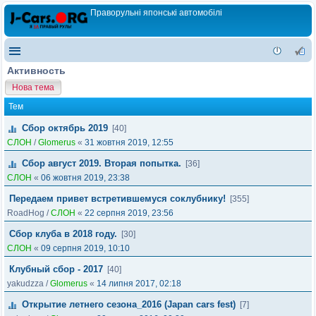
Праворульні японські автомобілі
Активность
Нова тема
Тем
Сбор октябрь 2019
[40]
СЛОН
/
Glomerus
«
31 жовтня 2019, 12:55
Сбор август 2019. Вторая попытка.
[36]
СЛОН
«
06 жовтня 2019, 23:38
Передаем привет встретившемуся соклубнику!
[355]
RoadHog
/
СЛОН
«
22 серпня 2019, 23:56
Сбор клуба в 2018 году.
[30]
СЛОН
«
09 серпня 2019, 10:10
Клубный сбор - 2017
[40]
yakudzza
/
Glomerus
«
14 липня 2017, 02:18
Открытие летнего сезона_2016 (Japan cars fest)
[7]