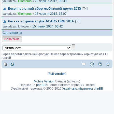
yakudzza
/
Glomerus
«
29 червня 2016, 00:39
Весенне-летний сбор любителей пруля 2015
[74]
yakudzza
/
Glomerus
«
18 червня 2015, 16:07
Летняя встреча клуба J-CARS.ORG 2014
[58]
yakudzza
/
follower
«
15 липня 2014, 00:42
Сортувати за
Нова тема
Зараз переглядають цей форум: Немає зареєстрованих користувачів і 12
гостей
[
Full version
]
Mobile Version
©
Anvar (apwa.ru)
Працює на
phpBB
® Forum Software © phpBB Limited
Український переклад © 2005-2016
Українська підтримка phpBB