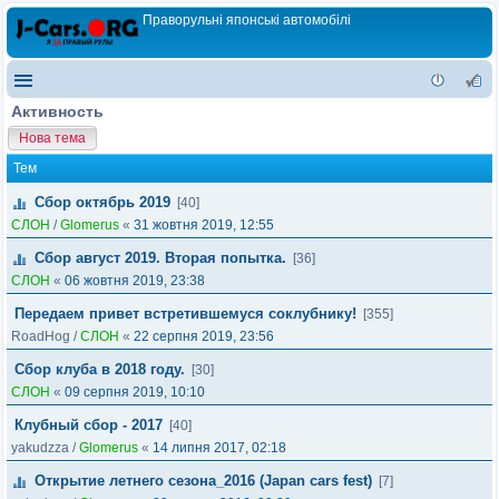
Праворульні японські автомобілі
Активность
Нова тема
Тем
Сбор октябрь 2019
[40]
СЛОН
/
Glomerus
«
31 жовтня 2019, 12:55
Сбор август 2019. Вторая попытка.
[36]
СЛОН
«
06 жовтня 2019, 23:38
Передаем привет встретившемуся соклубнику!
[355]
RoadHog
/
СЛОН
«
22 серпня 2019, 23:56
Сбор клуба в 2018 году.
[30]
СЛОН
«
09 серпня 2019, 10:10
Клубный сбор - 2017
[40]
yakudzza
/
Glomerus
«
14 липня 2017, 02:18
Открытие летнего сезона_2016 (Japan cars fest)
[7]