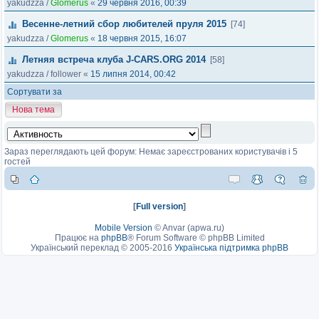
yakudzza
/
Glomerus
«
29 червня 2016, 00:39
Весенне-летний сбор любителей пруля 2015
[74]
yakudzza
/
Glomerus
«
18 червня 2015, 16:07
Летняя встреча клуба J-CARS.ORG 2014
[58]
yakudzza
/
follower
«
15 липня 2014, 00:42
Сортувати за
Нова тема
Зараз переглядають цей форум: Немає зареєстрованих користувачів і 5
гостей
[
Full version
]
Mobile Version
©
Anvar (apwa.ru)
Працює на
phpBB
® Forum Software © phpBB Limited
Український переклад © 2005-2016
Українська підтримка phpBB