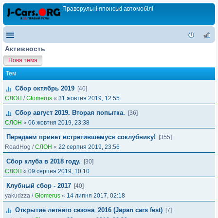
Праворульні японські автомобілі
Активность
Нова тема
Тем
Сбор октябрь 2019
[40]
СЛОН
/
Glomerus
«
31 жовтня 2019, 12:55
Сбор август 2019. Вторая попытка.
[36]
СЛОН
«
06 жовтня 2019, 23:38
Передаем привет встретившемуся соклубнику!
[355]
RoadHog
/
СЛОН
«
22 серпня 2019, 23:56
Сбор клуба в 2018 году.
[30]
СЛОН
«
09 серпня 2019, 10:10
Клубный сбор - 2017
[40]
yakudzza
/
Glomerus
«
14 липня 2017, 02:18
Открытие летнего сезона_2016 (Japan cars fest)
[7]