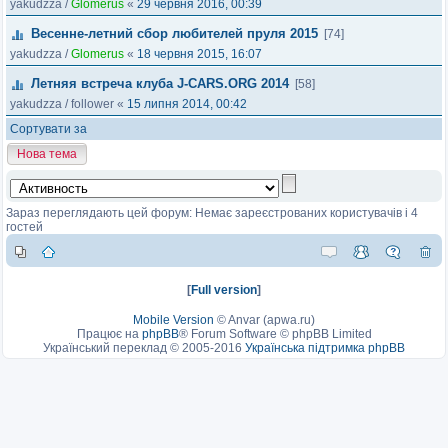
yakudzza
/
Glomerus
«
29 червня 2016, 00:39
Весенне-летний сбор любителей пруля 2015
[74]
yakudzza
/
Glomerus
«
18 червня 2015, 16:07
Летняя встреча клуба J-CARS.ORG 2014
[58]
yakudzza
/
follower
«
15 липня 2014, 00:42
Сортувати за
Нова тема
Зараз переглядають цей форум: Немає зареєстрованих користувачів і 4
гостей
[
Full version
]
Mobile Version
©
Anvar (apwa.ru)
Працює на
phpBB
® Forum Software © phpBB Limited
Український переклад © 2005-2016
Українська підтримка phpBB