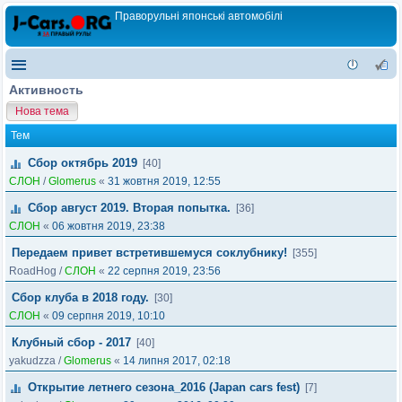
Праворульні японські автомобілі
Активность
Нова тема
Тем
Сбор октябрь 2019
[40]
СЛОН
/
Glomerus
«
31 жовтня 2019, 12:55
Сбор август 2019. Вторая попытка.
[36]
СЛОН
«
06 жовтня 2019, 23:38
Передаем привет встретившемуся соклубнику!
[355]
RoadHog
/
СЛОН
«
22 серпня 2019, 23:56
Сбор клуба в 2018 году.
[30]
СЛОН
«
09 серпня 2019, 10:10
Клубный сбор - 2017
[40]
yakudzza
/
Glomerus
«
14 липня 2017, 02:18
Открытие летнего сезона_2016 (Japan cars fest)
[7]