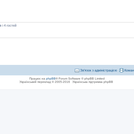
і 4 гостей
Зв'язок з адміністрацією
Коман
Працює на
phpBB
® Forum Software © phpBB Limited
Український переклад © 2005-2016
Українська підтримка phpBB