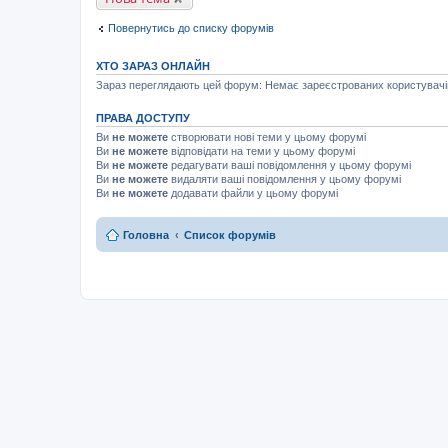
Повернутись до списку форумів
ХТО ЗАРАЗ ОНЛАЙН
Зараз переглядають цей форум: Немає зареєстрованих користувачів 
ПРАВА ДОСТУПУ
Ви
не можете
створювати нові теми у цьому форумі
Ви
не можете
відповідати на теми у цьому форумі
Ви
не можете
редагувати ваші повідомлення у цьому форумі
Ви
не можете
видаляти ваші повідомлення у цьому форумі
Ви
не можете
додавати файли у цьому форумі
Головна
Список форумів