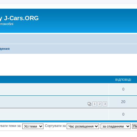
у J-Cars.ORG
втомобілі
дения
ВІДПОВІДІ
0
20
1
2
3
0
вати теми за:
Сортувати за