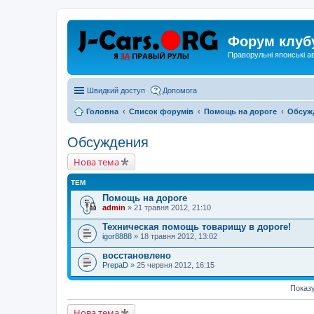
Форум клуб
Праворульні японські а
Швидкий доступ
Допомога
Головна
Список форумів
Помощь на дороге
Обсуж
Обсуждения
Нова тема
ТЕМ
Помощь на дороге
admin
» 21 травня 2012, 21:10
Техническая помощь товарищу в дороге!
igor8888
» 18 травня 2012, 13:02
восстановлено
PrepaD
» 25 червня 2012, 16:15
Показу
Нова тема