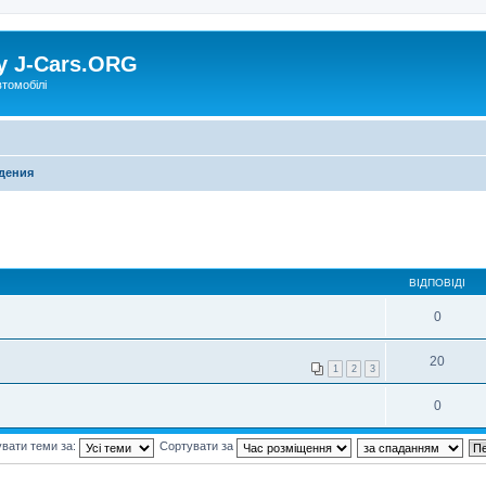
у J-Cars.ORG
втомобілі
дения
ВІДПОВІДІ
0
20
1
2
3
0
вати теми за:
Сортувати за