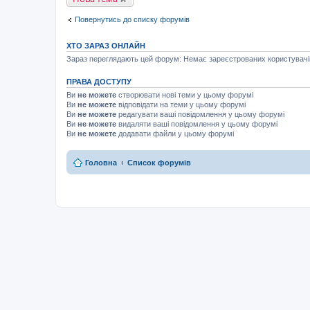
Повернутись до списку форумів
ХТО ЗАРАЗ ОНЛАЙН
Зараз переглядають цей форум: Немає зареєстрованих користувачів 
ПРАВА ДОСТУПУ
Ви
не можете
створювати нові теми у цьому форумі
Ви
не можете
відповідати на теми у цьому форумі
Ви
не можете
редагувати ваші повідомлення у цьому форумі
Ви
не можете
видаляти ваші повідомлення у цьому форумі
Ви
не можете
додавати файли у цьому форумі
Головна
Список форумів