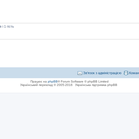
і 1 гість
Зв'язок з адміністрацією
Коман
Працює на
phpBB
® Forum Software © phpBB Limited
Український переклад © 2005-2016
Українська підтримка phpBB