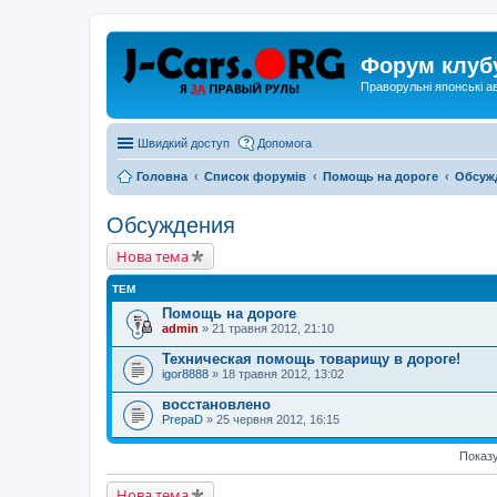
Форум клуб
Праворульні японські а
Швидкий доступ
Допомога
Головна
Список форумів
Помощь на дороге
Обсуж
Обсуждения
Нова тема
ТЕМ
Помощь на дороге
admin
» 21 травня 2012, 21:10
Техническая помощь товарищу в дороге!
igor8888
» 18 травня 2012, 13:02
восстановлено
PrepaD
» 25 червня 2012, 16:15
Показу
Нова тема