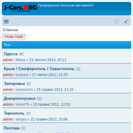
Праворульні японські автомобілі
Список
Нова тема
Тем
Одесса
[4]
admin
/
Midas
«
21 лютого 2014, 20:12
Крым / Симферополь / Севастополь
[1]
admin
/
burkard
«
17 липня 2012, 21:25
Запорожье
[2]
admin
/
antonioUA
«
25 травня 2012, 21:25
Днепропетровск
[1]
admin
/
Violet79
«
23 травня 2012, 12:03
Тернополь
[2]
admin
/
sergey
«
22 травня 2012, 23:06
Полтава
[1]