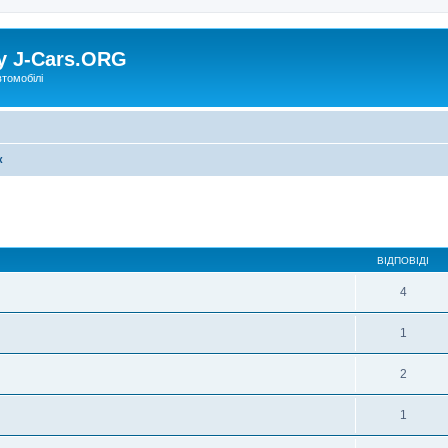
у J-Cars.ORG
втомобілі
к
ВІДПОВІДІ
4
1
2
1