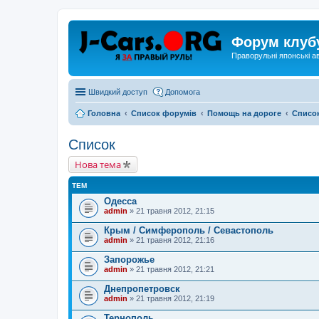
Форум клуб
Праворульні японські а
Швидкий доступ
Допомога
Головна
Список форумів
Помощь на дороге
Списо
Список
Нова тема
ТЕМ
Одесса
admin
» 21 травня 2012, 21:15
Крым / Симферополь / Севастополь
admin
» 21 травня 2012, 21:16
Запорожье
admin
» 21 травня 2012, 21:21
Днепропетровск
admin
» 21 травня 2012, 21:19
Тернополь