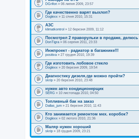
DGrifon
» 06 липня 2009, 23:57
Где качественно варят выхлоп?
Doglexx
» 11 січня 2010, 15:31
АЗС
klimatkontrol
» 12 березня 2009, 11:12
Посмотрел 2 праворульки в продаже, делюсь 
DonTigra
» 06 серпня 2011, 23:33
Инжпроект - радиатор в багажнике!!!
positiva
» 27 грудня 2010, 19:39
Где изготовить лобовое стекло
Doglexx
» 20 березня 2009, 19:54
Диагностику дизеля,где можно пройти?
skrip
» 20 березня 2010, 23:48
нужен авто кондиционерщик
SERG
» 10 листопада 2010, 04:50
Топливный бак на заказ
Dallas_jum
» 21 березня 2010, 11:43
Кто занимается ремонтом мех. коробок?
Doglexx
» 02 лютого 2010, 21:36
Маляр нужен хороший
skrip
» 18 грудня 2009, 23:21