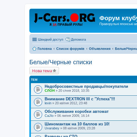
Форум клуб
Праворульні японські а
Швидкий доступ
Допомога
Головна
Список форумів
Объявления
Белые/Черны
Белые/Черные списки
Нова тема
ТЕМ
Недобросовестные продавцы/покупатели
СЛОН
» 20 січня 2018, 10:35
Внимание DEXTRON III с "Успеха"!!!
levin
» 20 квітня 2012, 23:48
Обслуживание коробки автомат
CaJIo
» 06 липня 2009, 16:14
Шиномантаж на 10 баллов из 10!
Uvarabey
» 08 квітня 2009, 23:28
Разводы на СТО