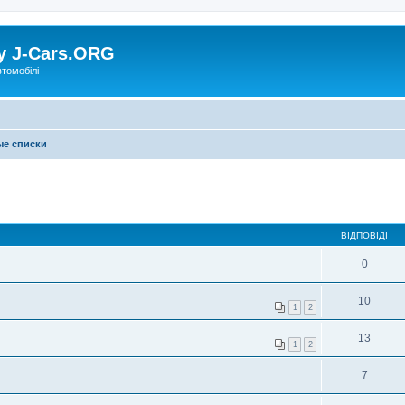
у J-Cars.ORG
втомобілі
е списки
ВІДПОВІДІ
0
10
1
2
13
1
2
7