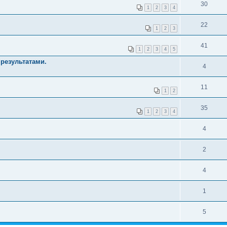
30
1
2
3
4
22
1
2
3
41
1
2
3
4
5
результатами.
4
11
1
2
35
1
2
3
4
4
2
4
1
5