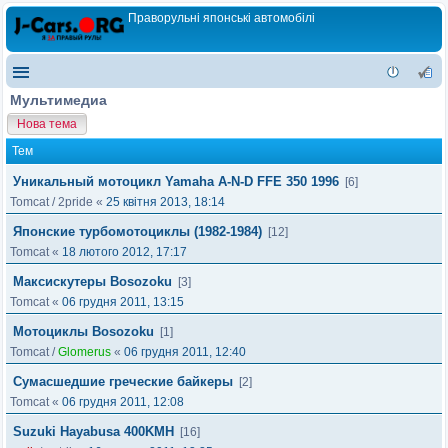
Праворульні японські автомобілі
Мультимедиа
Нова тема
Тем
Уникальный мотоцикл Yamaha A-N-D FFE 350 1996
[6]
Tomcat
/
2pride
«
25 квітня 2013, 18:14
Японские турбомотоциклы (1982-1984)
[12]
Tomcat
«
18 лютого 2012, 17:17
Максискутеры Bosozoku
[3]
Tomcat
«
06 грудня 2011, 13:15
Мотоциклы Bosozoku
[1]
Tomcat
/
Glomerus
«
06 грудня 2011, 12:40
Сумасшедшие греческие байкеры
[2]
Tomcat
«
06 грудня 2011, 12:08
Suzuki Hayabusa 400KMH
[16]