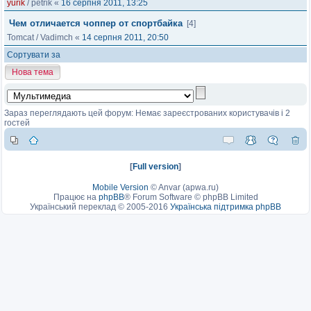
yurik
/
petrik
«
16 серпня 2011, 13:25
Чем отличается чоппер от спортбайка
[4]
Tomcat
/
Vadimch
«
14 серпня 2011, 20:50
Сортувати за
Нова тема
Зараз переглядають цей форум: Немає зареєстрованих користувачів і 2
гостей
[
Full version
]
Mobile Version
©
Anvar (apwa.ru)
Працює на
phpBB
® Forum Software © phpBB Limited
Український переклад © 2005-2016
Українська підтримка phpBB