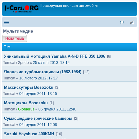
Праворульні японські автомобілі
Мультимедиа
Нова тема
Тем
Уникальный мотоцикл Yamaha A-N-D FFE 350 1996
[6]
Tomcat
/
2pride
«
25 квітня 2013, 18:14
Японские турбомотоциклы (1982-1984)
[12]
Tomcat
«
18 лютого 2012, 17:17
Максискутеры Bosozoku
[3]
Tomcat
«
06 грудня 2011, 13:15
Мотоциклы Bosozoku
[1]
Tomcat
/
Glomerus
«
06 грудня 2011, 12:40
Сумасшедшие греческие байкеры
[2]
Tomcat
«
06 грудня 2011, 12:08
Suzuki Hayabusa 400KMH
[16]