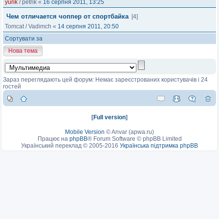
yurik
/
petrik
«
16 серпня 2011, 13:25
Чем отличается чоппер от спортбайка
[4]
Tomcat
/
Vadimch
«
14 серпня 2011, 20:50
Сортувати за
Нова тема
Зараз переглядають цей форум: Немає зареєстрованих користувачів і 24
гостей
[
Full version
]
Mobile Version
©
Anvar (apwa.ru)
Працює на
phpBB
® Forum Software © phpBB Limited
Український переклад © 2005-2016
Українська підтримка phpBB