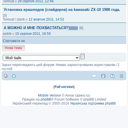
Tomcat
«
28 серпня 2012, 12:46
Установка крашпедов (слайдеров) на kawasaki ZX-10 1988 года.
[3]
Tomcat
/
ctarik
«
12 жовтня 2011, 14:52
А МОЖНО И МНЕ ПОХВАСТАТЬСЯ?))))))))
[6]
petrik
«
15 серпня 2011, 16:55
Сортувати за
Нова тема
Зараз переглядають цей форум: Немає зареєстрованих користувачів і 2
гостей
[
Full version
]
Mobile Version
©
Anvar (apwa.ru)
Працює на
phpBB
® Forum Software © phpBB Limited
Український переклад © 2005-2016
Українська підтримка phpBB