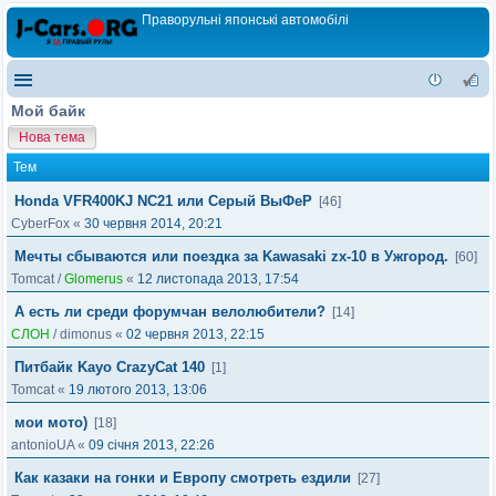
Праворульні японські автомобілі
Мой байк
Нова тема
Тем
Honda VFR400KJ NC21 или Серый ВыФеР
[46]
CyberFox
«
30 червня 2014, 20:21
Мечты сбываются или поездка за Kawasaki zx-10 в Ужгород.
[60]
Tomcat
/
Glomerus
«
12 листопада 2013, 17:54
А есть ли среди форумчан велолюбители?
[14]
СЛОН
/
dimonus
«
02 червня 2013, 22:15
Питбайк Kayo CrazyCat 140
[1]
Tomcat
«
19 лютого 2013, 13:06
мои мото)
[18]
antonioUA
«
09 січня 2013, 22:26
Как казаки на гонки и Европу смотреть ездили
[27]