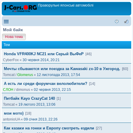
Праворульні японські автомобілі
Мой байк
Нова тема
Тем
Honda VFR400KJ NC21 или Серый ВыФеР
[46]
CyberFox
«
30 червня 2014, 20:21
Мечты сбываются или поездка за Kawasaki zx-10 в Ужгород.
[60]
Tomcat
/
Glomerus
«
12 листопада 2013, 17:54
А есть ли среди форумчан велолюбители?
[14]
СЛОН
/
dimonus
«
02 червня 2013, 22:15
Питбайк Kayo CrazyCat 140
[1]
Tomcat
«
19 лютого 2013, 13:06
мои мото)
[18]
antonioUA
«
09 січня 2013, 22:26
Как казаки на гонки и Европу смотреть ездили
[27]