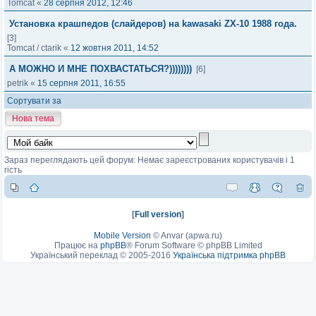
Tomcat
«
28 серпня 2012, 12:46
Установка крашпедов (слайдеров) на kawasaki ZX-10 1988 года.
[3]
Tomcat
/
ctarik
«
12 жовтня 2011, 14:52
А МОЖНО И МНЕ ПОХВАСТАТЬСЯ?))))))))
[6]
petrik
«
15 серпня 2011, 16:55
Сортувати за
Нова тема
Зараз переглядають цей форум: Немає зареєстрованих користувачів і 1
гість
[
Full version
]
Mobile Version
©
Anvar (apwa.ru)
Працює на
phpBB
® Forum Software © phpBB Limited
Український переклад © 2005-2016
Українська підтримка phpBB